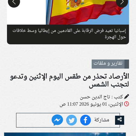
إسبانيا تعيد فرض الرقابة على القادمين من إيطاليا وسط خلافات
حول الهجرة
ل
تقارير و ملفات
الأرصاد تحذر من طقس اليوم الإثنين وتدعو
لتجنب الشمس
كتب : تاج الدين حسن
الإثنين، 01 يونيو 2026 11:07 ص
مشاركة