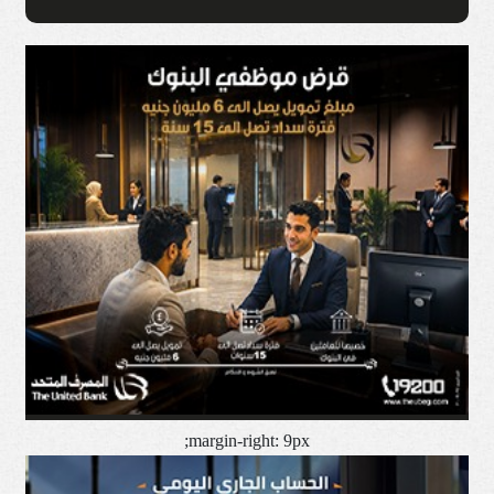
margin-right: 9px;