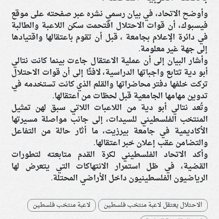
وأوضح الاتحاد، في بيان رسمي نشره عبر صفحته على موقع
فيسبوك، أن قوات الاحتلال اقتحمت سكن اللاعبة والطالبة
في دائرة الإعلام بجامعة ، قبل أن تقوم باعتقالها واقتيادها
إلى جهة غير معلومة.
وأشار البيان إلى أن عملية الاعتقال جاءت بينما كانت نتالي
أبو دية تتابع واجباتها الدراسية، لافتًا إلى أن قوات الاحتلال
تركت خلفها دفتر محاضراتها والقلم الذي كانت تستخدمه في
تدوين مهامها الجامعية قبل لحظات من اعتقالها.
وتُعد نتالي أبو دية من اللاعبات اللاتي سبق لهن تمثيل
المنتخب الفلسطيني للسيدات، إلى جانب مواصلة مسيرتها
الأكاديمية في جامعة بيرزيت، ما أثار حالة من التفاعل
والتضامن عقب إعلان خبر اعتقالها.
وأكد الاتحاد الفلسطيني لكرة القدم متابعته لتطورات
القضية، في ظل استمرار الانتهاكات التي يتعرض لها
الرياضيون الفلسطينيون داخل الأراضي المحتلة.
الاحتلال يعتقل لاعبة منتخب فلسطين
لاعبة منتخب فلسطين