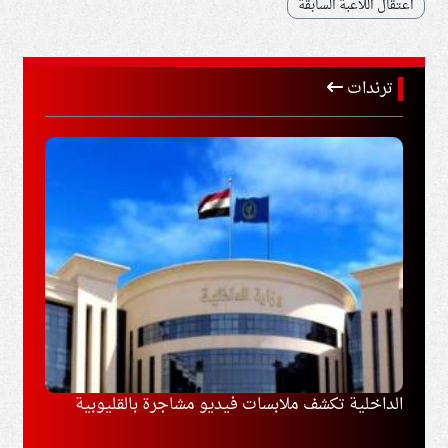
اعتقال اللاعبة السابقة
ترندات
مع طرابزون
الداخلية تكشف ملابسات فيديو مشاجرة بالقليوبية
إيران
مفاوض