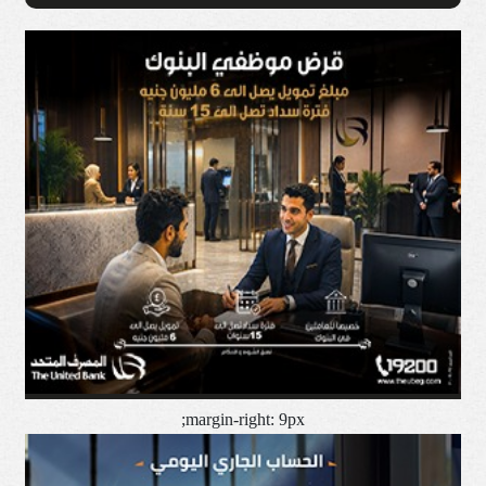
margin-right: 9px;