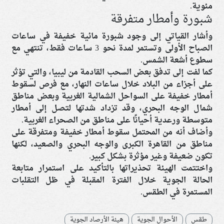
مئوية.
شبورة وأمطار متفرقة
وأشار القياتي إلى وجود شبورة مائية خفيفة في ساعات
الصباح الأولى وتستمر لمدة نحو 3 ساعات فقط، تنتهي مع
سطوع أشعة الشمس.
كما لفت إلى تدفق بعض السحب القادمة من ليبيا، والتي تؤثر
على أجزاء من البلاد خلال ساعات النهار، مع فرص لسقوط
أمطار خفيفة على السواحل الشمالية الغربية وبعض مناطق
شمال الوجه البحري، وقد تزداد شدتها لتصل إلى أمطار
متوسطة ورعدية أحيانًا على مناطق من الصحراء الغربية.
وأضاف أنه من المحتمل سقوط أمطار خفيفة ومتفرقة على
مناطق من القاهرة الكبرى والوجه البحري والصعيد، لكنها
تكون ضعيفة وغير مؤثرة بشكل كبير.
واختتمت الهيئة تحذيراتها بالتأكيد على استمرار متابعة
الحالة الجوية خلال الفترة المقبلة في ظل التقلبات
المستمرة في الطقس.
طقس
الأحوال الجوية
هيئة الأرصاد الجوية