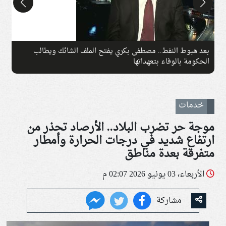
بعد هبوط النفط.. مصطفى بكري يفتح الملف الشائك ويطالب
ت
الحكومة بالوفاء بتعهداتها
ق
خدمات
موجة حر تضرب البلاد.. الأرصاد تحذر من
ارتفاع شديد في درجات الحرارة وأمطار
متفرقة بعدة مناطق
الأربعاء، 03 يونيو 2026 02:07 م
مشاركة