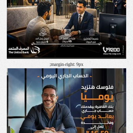
margin-right: 9px;