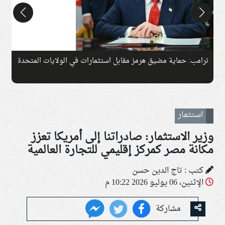
دة
رسائل من داخل الوزارة.. رؤية جديدة لإعداد جيل يقود اقتصاد
المستقبل
استثمار
وزير الاستثمار: صادراتنا إلى أمريكا تعزز
مكانة مصر كمركز إقليمي للتجارة العالمية
كتب : تاج الدين حسن
الإثنين، 06 يوليو 2026 10:22 م
مشاركة