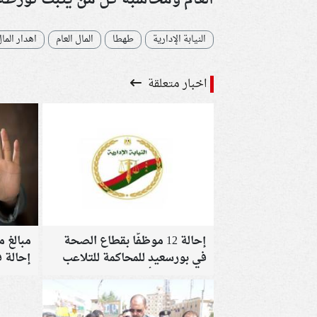
النيابة الإدارية
طهطا
المال العام
اهدار المال
اخبار متعلقة
إحالة 12 موظفًا بقطاع الصحة
مبالغ م
في بورسعيد للمحاكمة للتلاعب
إحالة 
في صرف الأدوية
البحر ا