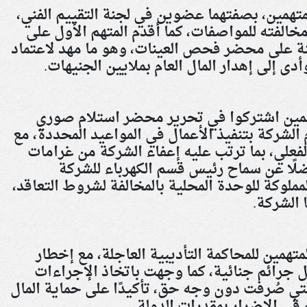
تهمين، بصفتهما عضوين في لجنة التقييم الفني،
خالفته للمواصفات، كما أقدم المتهم الأول على
جنة على محضر فحص العينات، وهو ما مهد لاعتماد
ى إلى إهدار المال العام بملايين الجنيهات
.
تهمين اشتركوا في تحرير محضر استلام صوري
م الشركة بتنفيذ الأعمال في المواعيد المحددة، مع
لفعلي، بما ترتب عليه إعفاء الشركة من غرامات
لًا عن سماح رئيس قسم الكهرباء للشركة
مملوكة للوحدة المحلية بالمخالفة لشروط التعاقد،
 الشركة
.
لمتهمين للمحاكمة التأديبية العاجلة، مع إخطار
شكل جرائم جنائية، كما وجهت باتخاذ الإجراءات
 التي صُرفت دون وجه حق، تأكيدًا على حماية المال
في الإضرار بمقدرات الدولة.