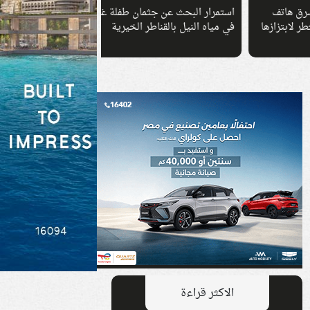
استمرار البحث عن جثمان طفلة غرقت
الداخلية تكشف حقيقة 
ها
في مياه النيل بالقناطر الخيرية
وتضبط المتهم في البح
الاكثر قراءة