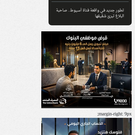
تطور جديد في واقعة فتاة أسيوط.. صاحبة
البلاغ تبرئ شقيقها
margin-right: 9px;