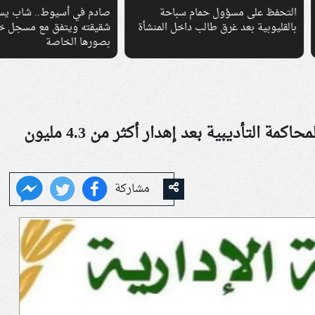
فظ على مسؤول حمام سباحة
صادم في أسيوط.. شاب يسرق هاتف
يوبية بعد غرق طالب داخل المنشأة
شقيقته ويتفق مع مسجل خطر لابتزاز
بصورها الخاصة
إحالة مسؤولين بـ«محلية طهطا» للمحاكمة التأديبية بعد إهدار أكثر من 4.3 مليون
مشاركة