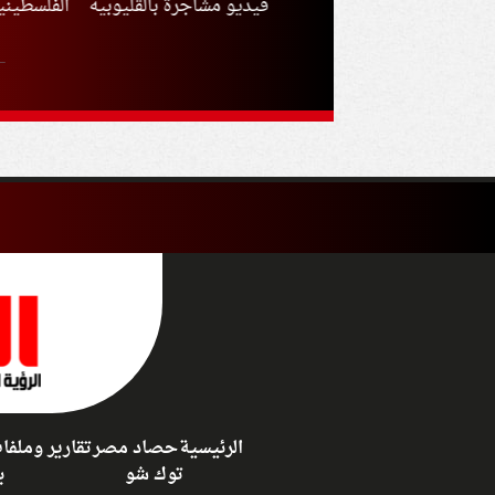
القميص رقم 61 مع
فيديو مشاجرة بالقليوبية
الفلسطينيون بشأ
بزون سبور؟
مفاوضات غزة
الرئيسية
حصاد مصر
تقارير وملفا
توك شو
ب