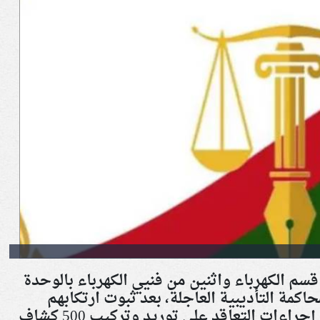
 قسم الكهرباء واثنين من فنيي الكهرباء بالوحدة
اكمة التأديبية العاجلة، بعد ثبوت ارتكابهم
مخالفات مالية وإدارية جسيمة في إجراءات التعاقد على توريد وتركيب 500 كشاف