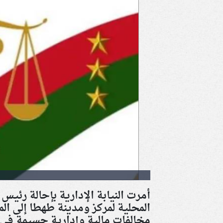
أمرت النيابة الإدارية بإحالة رئيس
المحلية لمركز ومدينة طهطا إلى المح