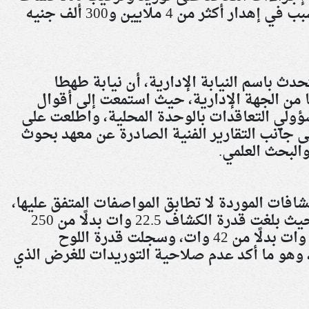
إنارة يعمل بالطاقة الشمسية، ما تسبب في إهدار أكثر من 4 ملايين و300 ألف جنيه
ث باسم النيابة الإدارية، أن نيابة طهطا
ا من الجهة الإدارية، حيث استمعت إلى أقوال
ؤولي التعاقدات بالوحدة المحلية، واطلعت على
لى جانب التقارير الفنية الصادرة عن معهد بحوث
 والبحث العلمي
.
فات الموردة لا تطابق المواصفات المتفق عليها،
إذ لم تتجاوز نسبة المطابقة 48%، حيث بلغت قدرة الكشاف 22.5 وات بدلًا من 250
وات، فيما جاءت قدرة البطارية 24 وات بدلًا من 42 وات، وسجلت قدرة اللوح
22. وات بدلًا من 65 وات، وهو ما أكد عدم صلاحية التوريدات للغرض الذي