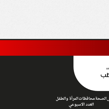
نصب على المواطنين
الإسرائيلية في القدس
عاء العمل بهيئة
والأراضي الفلسطينية
جتمعات العمرانية
«باطلة ولاغية»
ى
الصحة
محافظات
المرأة والطفل
العدد الاسبوعي