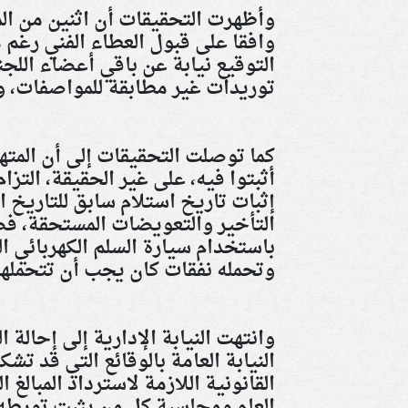
وأظهرت التحقيقات أن اثنين من الم
وافقا على قبول العطاء الفني رغم م
التوقيع نيابة عن باقي أعضاء الل
توريدات غير مطابقة للمواصفات، وأد
كما توصلت التحقيقات إلى أن الم
أثبتوا فيه، على غير الحقيقة، التزا
إثبات تاريخ استلام سابق للتاريخ ا
التأخير والتعويضات المستحقة، فض
باستخدام سيارة السلم الكهربائي ال
وتحمله نفقات كان يجب أن تتحملها
وانتهت النيابة الإدارية إلى إحالة ا
النيابة العامة بالوقائع التي قد ت
القانونية اللازمة لاسترداد المبالغ
العام ومحاسبة كل من يثبت تورطه 