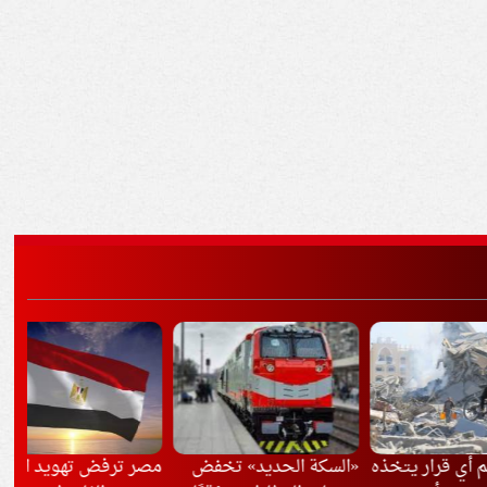
ار يتخذه
«السكة الحديد» تخفض
مصر ترفض تهويد القدس
الد