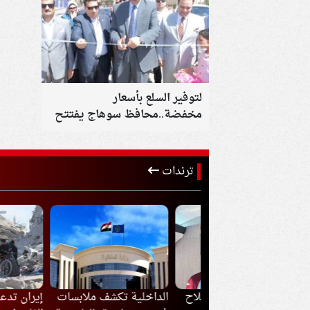
لتوفير السلع بأسعار
مخفضة..محافظ سوهاج يفتتح
سوق اليوم الواحد بمدينة طهطا
ترندات
ذا ارتدى محمد صلاح
الداخلية تكشف ملابسات
إيران تدعم أي قر