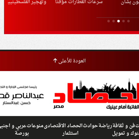
ن
سرعات القطارات مؤقتًا
وتهجير الفلسطينيين
بال
بسبب موجة الحر
باد
الم
العودة للأعلى
ت
فن و ثقافة
رياضة
حوادث
الحصاد الاقتصادى
منوعات
عربي و اجنب
نوك و تمويل
استثمار
بورصة