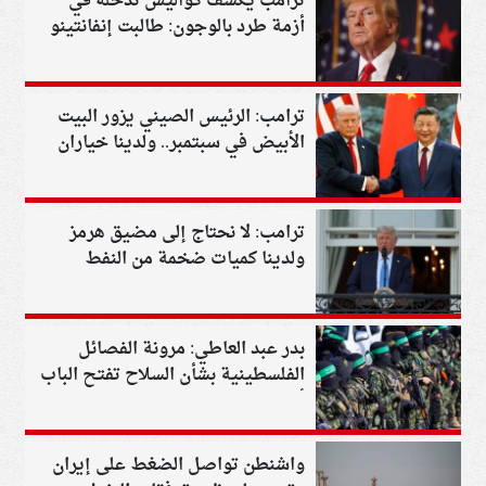
ترامب يكشف كواليس تدخله في
أزمة طرد بالوجون: طالبت إنفانتينو
بمراجعة القرار
ترامب: الرئيس الصيني يزور البيت
الأبيض في سبتمبر.. ولدينا خياران
مع إيران
ترامب: لا نحتاج إلى مضيق هرمز
ولدينا كميات ضخمة من النفط
بدر عبد العاطي: مرونة الفصائل
الفلسطينية بشأن السلاح تفتح الباب
أمام تنفيذ المرحلة الثانية
واشنطن تواصل الضغط على إيران