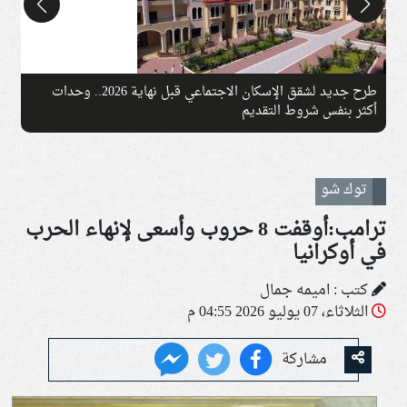
طرح جديد لشقق الإسكان الاجتماعي قبل نهاية 2026.. وحدات
م
أكثر بنفس شروط التقديم
ف
توك شو
ترامب:أوقفت 8 حروب وأسعى لإنهاء الحرب
في أوكرانيا
كتب : اميمه جمال
الثلاثاء، 07 يوليو 2026 04:55 م
مشاركة