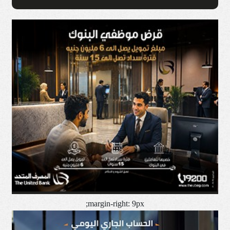
margin-right: 9px;