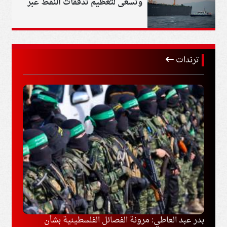
وتسعى لتعظيم تدفقات النفط عبر
هرمز
ترندات
وغزة
بدر عبد العاطي: مرونة الفصائل الفلسطينية بشأن
إخلاء