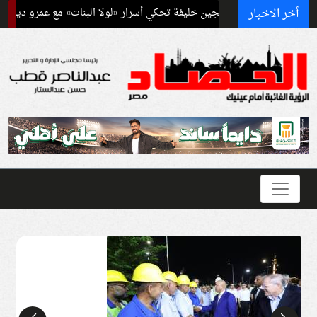
أخر الاخبار
لجين خليفة تحكي أسرار «لولا البنات» مع عمرو دياب
إيران: 