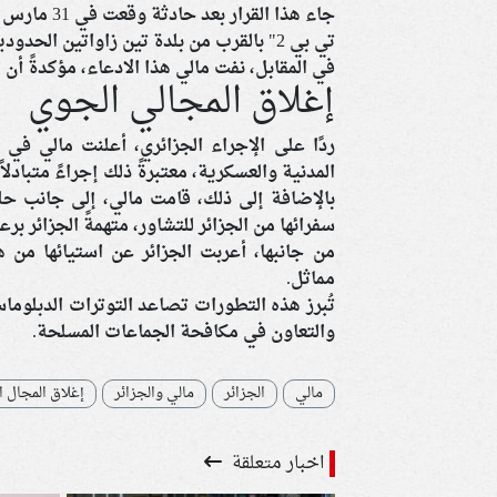
تي بي 2" بالقرب من بلدة تين زاواتين الحدودية، مدعيةً أن الطائرة انتهكت مجالها الجوي.
في المقابل، نفت مالي هذا الادعاء، مؤكدةً أن 
إغلاق المجالي الجوي
ردًا على الإجراء الجزائري، أعلنت مالي في 
المدنية والعسكرية، معتبرةً ذلك إجراءً متبادلاً. 
بالإضافة إلى ذلك، قامت مالي، إلى جانب حلف
سفرائها من الجزائر للتشاور، متهمةً الجزائر ب
من جانبها، أعربت الجزائر عن استيائها من 
مماثل. ​
تُبرز هذه التطورات تصاعد التوترات الدبلوماس
والتعاون في مكافحة الجماعات المسلحة.​
مالي
الجزائر
مالي والجزائر
إغلاق المجال ا
اخبار متعلقة