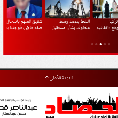
النفط يصعد وسط
شقيق المتهم بانتحال
مصر
تفاقية
مخاوف بشأن مستقبل
صفة قاضٍ: فوجئنا بما
مبا
رك»
مضيق هرمز
فعله
وإي
ماعي
وال
العودة للأعلى