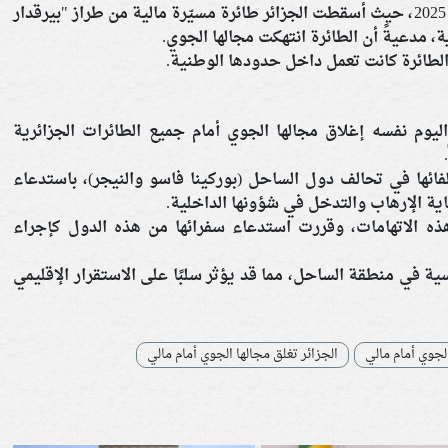
جاء هذا القرار بعد حادثة وقعت في 31 مارس 2025، حيث أسقطت الجزائر طائرة مسيّرة مالية من طراز "بيرقدار
الطائرة كانت تعمل داخل حدودها الوطنية. ​
اليوم نفسه إغلاق مجالها الجوي أمام جميع الطائرات الجزائرية
​
ائها في تحالف دول الساحل (بوركينا فاسو والنيجر)، باستدعاء
رعاية الإرهاب والتدخل في شؤونها الداخلية.
هذه الاتهامات، وقررت استدعاء سفرائها من هذه الدول كإجراء
ية في منطقة الساحل، مما قد يؤثر سلبًا على الاستقرار الإقليمي
لجوي أمام مالي
الجزائر تغلق مجالها الجوي أمام مالي