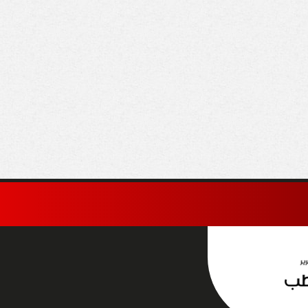
 للطيران تعلن رحلات
لماذا اختار محمد صلاح
شرة من الجزائر
طرابزون سبور رغم
طاليا إلى شرم الشيخ
العروض السعودية؟
غردقة