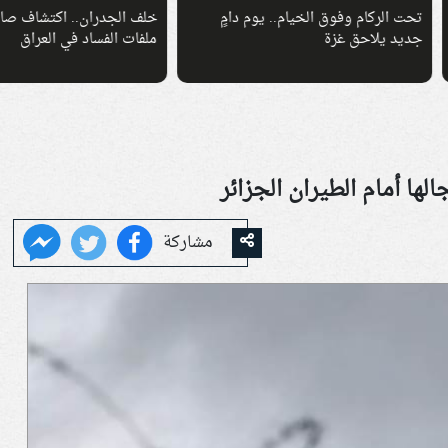
لركام وفوق الخيام.. يوم دامٍ
خلف الجدران.. اكتشاف صادم يوسع أ
 يلاحق غزة
ملفات الفساد في العراق
لها أمام الطيران الجزائر
مشاركة