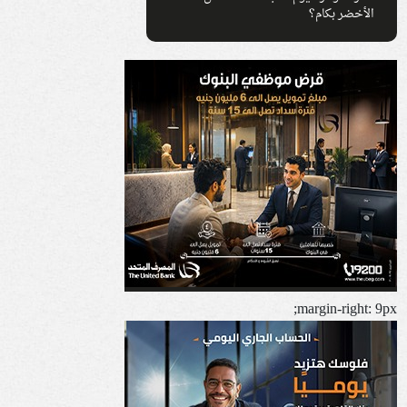
الأخضر بكام؟
margin-right: 9px;