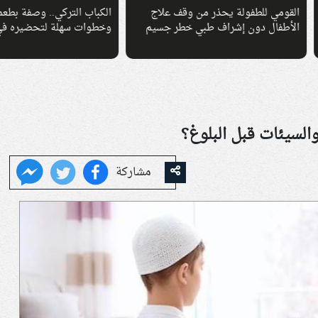
مي للطفولة يحذر من وقف علاج
الكباب التركي.. وصفة بطعم عالمي
فال دون إشراف طبي خطر جسيم
وخطوات سهلة لتحضيره في المنزل
لسيئات قبل البلوغ؟
مشاركة