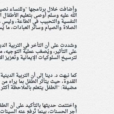
وأضافت خلال برنامجها "وللنساء نصيب
الله عليه وسلم أوصى بتعليم الأطفال ال
النفسية والتحبيب في الطاعة، وليس 
الصلاة والصيام وسائر العبادات، ما يُسه
وشددت على أن التأخر في التربية الد
على التأثير، ويُصعّب عملية التوجيه،
لترسيخ السلوكيات الإيمانية وتعزيز الا
كما نبهت د. دينا إلى أن التربية الديني
القدوة، حيث يتأثر الطفل بما يراه من و
مضيفة: "الطفل يتعلم بالملاحظة أكثر مم
واختتمت حديثها بالتأكيد على أن الطفل 
أجر الحسنات، بينما تُرفع عنه السيئات