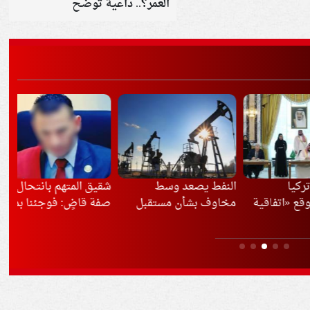
العمر؟.. داعية توضح
النفط يصعد وسط
شقيق المتهم بانتحال
مصر
تفاقية
مخاوف بشأن مستقبل
صفة قاضٍ: فوجئنا بما
مبا
رك»
مضيق هرمز
فعله
وإي
ماعي
وال