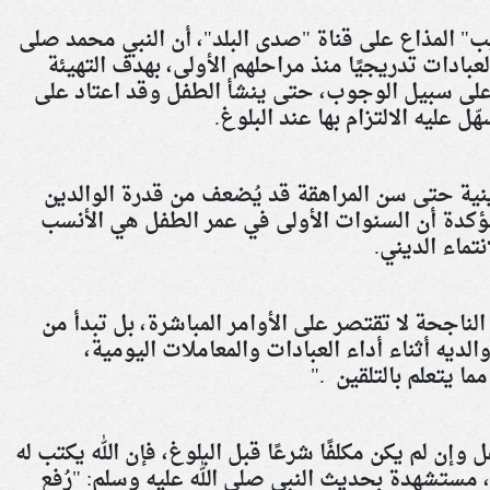
" المذاع على قناة "صدى البلد"، أن النبي محمد صلى
عبادات تدريجيًا منذ مراحلهم الأولى، بهدف التهيئة
على سبيل الوجوب، حتى ينشأ الطفل وقد اعتاد على
ّل عليه الالتزام بها عند البلوغ
.
ينية حتى سن المراهقة قد يُضعف من قدرة الوالدين
 مؤكدة أن السنوات الأولى في عمر الطفل هي الأنسب
نتماء الديني
.
ة الناجحة لا تقتصر على الأوامر المباشرة، بل تبدأ من
الديه أثناء أداء العبادات والمعاملات اليومية،
ا يتعلم بالتلقين
".
وإن لم يكن مكلفًا شرعًا قبل البلوغ، فإن الله يكتب له
، مستشهدة بحديث النبي صلى الله عليه وسلم: "رُفع