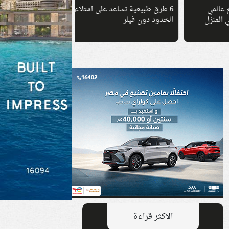
6 طرق طبيعية تساعد على امتلاء
8 عادات يومية بسيط
الخدود دون فيلر
جسم منعشة طوال الص
والروائح الكريهة
الاكثر قراءة