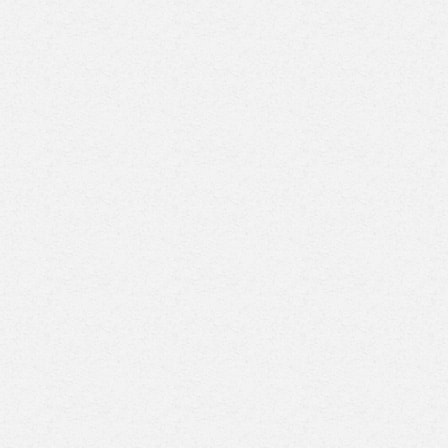
 للطيران تعلن رحلات
لماذا اختار محمد صلاح
شرة من الجزائر
طرابزون سبور رغم
طاليا إلى شرم الشيخ
العروض السعودية؟
غردقة