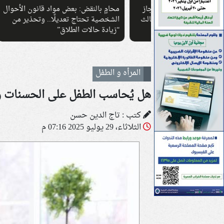
لأطفال بعد إنجاز
محامٍ بالنقض: بعض مواد قانون الأحوال
القو
حصد المركز الثالث
الشخصية تحتاج تعديلًا.. وتحذير من
الأط
“زيادة حالات الطلاق”
المرأه و الطفل
هل يُحاسب الطفل على الحسنات وا
كتب : تاج الدين حسن
الثلاثاء، 29 يوليو 2025 07:16 م