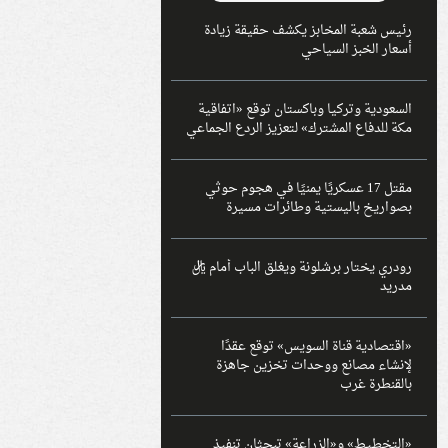
رئيس شعبة المخابز يكشف حقيقة زيادة
أسعار الخبز السياحي
السعودية وتركيا وباكستان توقع «اتفاقية
مكة للدفاع المشترك» لتعزيز الردع الجماعي
مقتل 17 عسكريًا يمنيًا في هجوم حوثي
بصواريخ باليستية وطائرات مسيرة
رودري يختار برشلونة ويغلق الباب أمام ريال
مدريد
«اقتصادية قناة السويس» توقع عقدًا
لإنشاء مصانع ووحدات تخزين جاهزة
بالقنطرة غرب
«التخطيط» و«الزراعة» تبحثان تنفيذ