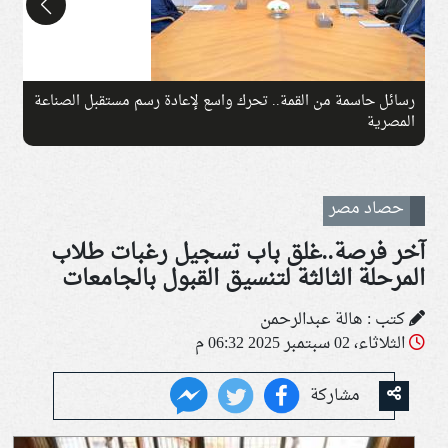
چرمين عامر تنضم إلى منظمة G100 التابعة للرابطة النسائية
م
العالمية All Ladies League عن الإعلام الرقمي والتجارة الإلكترونية
حصاد مصر
آخر فرصة..غلق باب تسجيل رغبات طلاب
المرحلة الثالثة لتنسيق القبول بالجامعات
كتب : هالة عبدالرحمن
الثلاثاء، 02 سبتمبر 2025 06:32 م
مشاركة