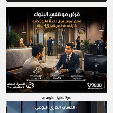
margin-right: 9px;