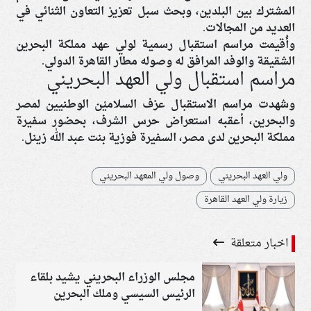
المشترك بين البلدين، وبحث سبل تعزيز التعاون الثنائي في
العديد من المجالات.
وأُقيمت مراسم استقبال رسمية لولي عهد مملكة البحرين
الشقيقة والوفد المرافق له وصوله مطار القاهرة الدولي.
مراسم استقبال ولي العهد البحريني
وشهدت مراسم الاستقبال عزف السلاميْن الوطنيين لمصر
والبحرين، أعقبه استعراض حرس الشرف، بحضور سفيرة
مملكة البحرين لدى مصر، السفيرة فوزية بنت عبد الله زينل.
ولي العهد البحريني
وصول ولي المعهد البحريني
زيارة ولي العهد القاهرة
اخبار متعلقة
مجلس الوزراء البحريني يشيد بلقاء
الرئيس السيسي وملك البحرين