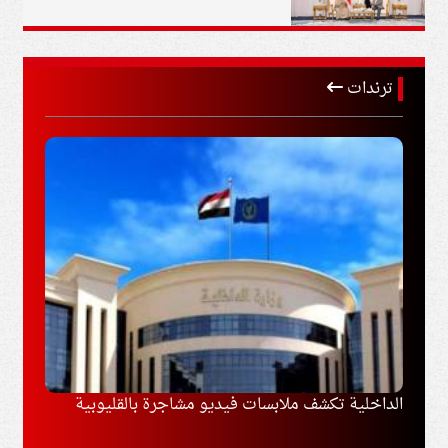
ترندات
مع طرابزون
الداخلية تكشف ملابسات فيديو مشاجرة بالقليوبية
إيران
مفاوض