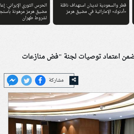
السعودية تدينان استهداف ناقلة
الحرس الثوري الإيراني: إعادة فتح
ك» الإماراتية في مضيق هرمز
مضيق هرمز مرهونة باستجابة واشن
لشروط طهران
يصدر 3 قرارات تتضمن اعتماد توصيات لجنة "فض منازعات
مشاركة