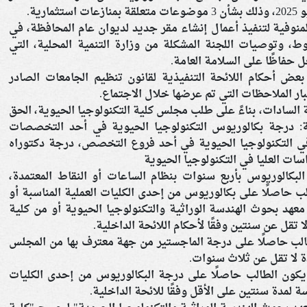
لمنوفية لتنفيذ أعمال إنشاء مقر جديد لديوان عام المحافظة، في
ط، وتوصيات اللجنة المشكلة من وزارة التنمية المحلية، التي
 حفاظًا على السلامة العامة.
عض أحكام اللائحة التنفيذية لقانون تنظيم الجامعات الصادر
سادات، بناءً على طلب مجلس كلية التكنولوجيا الحيوية، الحق
ية: درجة بكالوريوس التكنولوجيا الحيوية في أحد التخصصات
ر في التكنولوجيا الحيوية في أحد فروع التخصص، درجة دكتوراه
سات العليا في التكنولوجيا الحيوية
لبكالوريوس بأربع سنوات بنظام الساعات أو النقاط المعتمدة،
 حاصلًا على بكالوريوس من إحدى الكليات العملية المناسبة أو
ن معهد بحوث الهندسة الوراثية والتكنولوجيا الحيوية أو من كلية
ا تقل عن سنتين وفقًا لأحكام اللائحة الداخلية.
الب حاصلًا على درجة الماجستير من جهة معترف بها من المجلس
دة لا تقل عن ثلاث سنوات.
 يكون الطالب حاصلًا على درجة البكالوريوس من إحدى الكليات
اسة لمدة سنتين على الأقل وفقًا للائحة الداخلية.