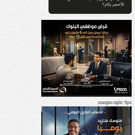
الأخضر بكام؟
margin-right: 9px;