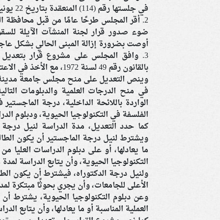
في جلستها رقم (114) المنعقدة بتاريخ 22 يونيو 2025، وذلك بشأن 3 موضوعات متعلقة بمنازعات استثمارية.
2. أقر المجلس طرحًا عامًا من قبل محافظة ا
ضوء صدور قرار لجنة المنشآت الآيلة للسقو
أوصت بضرورة إزالة المبنى الحالي بشكل عاجل
3. وافق المجلس على مشروع قرار بتعديل ب
بالقانون رقم 49 لسنة 1972، مع الأخذ في الاعتبار الملاحظات التي تم عرضها خلال الاجتماع.
وينص التعديل على منح مجلس جامعة مدينة ال
في منح الدرجات العلمية والدبلومات التال
الواردة باللائحة الداخلية، درجة الماجستي
الفلسفة في التكنولوجيا الحيوية، ودبلوم الدرا
كما حدد التعديل، مدة الدراسة لنيل درجة ا
ويشترط لنيل درجة الماجستير أن يكون الطالب
ما يعادلها، أو على دبلوم الدراسات العليا م
التكنولوجيا الحيوية، وأن يتابع الدراسة لمدة ل
ولنيل درجة الدكتوراه، فيشترط أن يكون الط
الأعلى للجامعات، وأن يجري بحوثًا مبتكرة لم
وعن دبلوم التكنولوجيا الحيوية، يشترط أن
العملية المناسبة أو ما يعادلها، وأن يتابع الدر