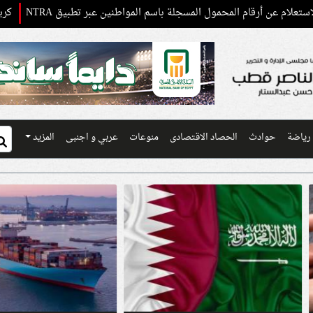
 المحمول المسجلة باسم المواطنين عبر تطبيق NTRA
كريم عبد العزيز و
رياضة
حوادث
الحصاد الاقتصادى
منوعات
عربي و اجنبى
المزيد