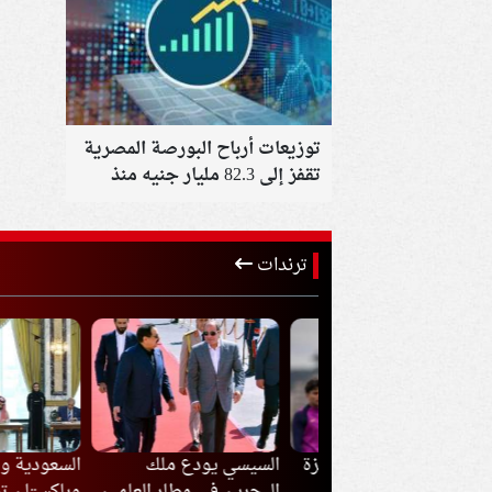
توزيعات أرباح البورصة المصرية
تقفز إلى 82.3 مليار جنيه منذ
بداية 2026
ترندات
لونة يبقي على حمزة
السيسي يودع ملك
السعودية وتركيا