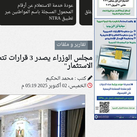
لون رغباتهم في
عودة خدمة الاستعلام عن أرقام
قطر و
لى للجامعات.. وغلق
المحمول المسجلة باسم المواطنين عبر
«أدنو
تطبيق NTRA
تقارير و ملفات
مجلس الوزراء 
الاستثمار"
كتب : محمد الحكيم
الخميس، 02 أكتوبر 2025 05:19 م