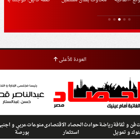
تفاقية
مخاوف بشأن مستقبل
صفة قاضٍ: فوجئنا بما
مبا
رك»
مضيق هرمز
فعله
وإي
ماعي
وال
العودة للأعلى
ت
فن و ثقافة
رياضة
حوادث
الحصاد الاقتصادى
منوعات
عربي و اجنب
نوك و تمويل
استثمار
بورصة