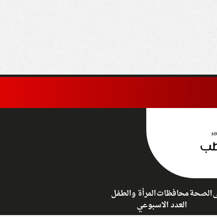
شرة من الجزائر
طرابزون سبور رغم
طاليا إلى شرم الشيخ
العروض السعودية؟
غردقة
ى
الصحة
محافظات
المرأة والطفل
العدد الاسبوعي