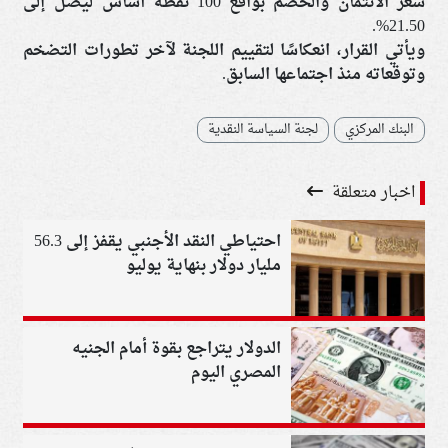
سعر الائتمان والخصم بواقع 100 نقطة أساس ليصل إلى
21.50%.
ويأتي القرار، انعكاسًا لتقييم اللجنة لآخر تطورات التضخم
وتوقعاته منذ اجتماعها السابق.
البنك المركزي
لجنة السياسة النقدية
اخبار متعلقة
احتياطي النقد الأجنبي يقفز إلى 56.3
مليار دولار بنهاية يوليو
الدولار يتراجع بقوة أمام الجنيه
المصري اليوم