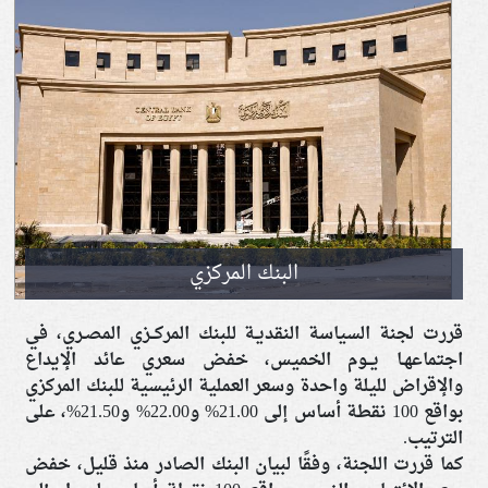
البنك المركزي
قررت لجنة السياسة النقديـة للبنك المركــزي المصـري، في
اجتماعهـا يــوم الخميس، خفض سعري عائد الإيداع
والإقراض لليلة واحدة وسعر العملية الرئيسية للبنك المركزي
بواقع 100 نقطة أساس إلى 21.00% و22.00% و21.50%، على
الترتيب.
كما قررت اللجنة، وفقًا لبيان البنك الصادر منذ قليل، خفض