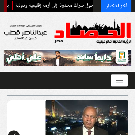
أخر الاخبار
روب: قد يحول صراعًا محدودًا إلى أزمة إقليمية ودولية
برنامج غذائي خاص