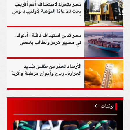
مصر تتحرك لاستضافة أمم أفريقيا
تحت 23 عامًا المؤهلة لأولمبياد لوس
أنجلوس 2028
مصر تدين استهداف ناقلة «أدنوك»
في مضيق هرمز وتطالب بخفض
التصعيد
الأرصاد تحذر من طقس شديد
الحرارة.. رياح وأمواج مرتفعة وأتربة
في بعض المناطق
ترندات