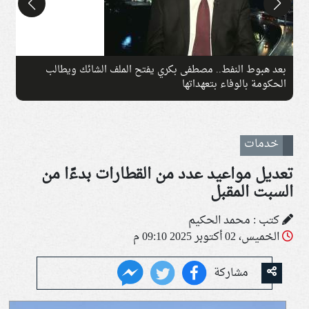
بعد هبوط النفط.. مصطفى بكري يفتح الملف الشائك ويطالب
ت
الحكومة بالوفاء بتعهداتها
ق
خدمات
تعديل مواعيد عدد من القطارات بدءًا من
السبت المقبل
كتب : محمد الحكيم
الخميس، 02 أكتوبر 2025 09:10 م
مشاركة