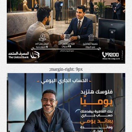
margin-right: 9px;