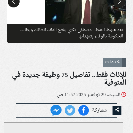
بعد هبوط النفط.. مصطفى بكري يفتح الملف الشائك ويطالب
ت
الحكومة بالوفاء بتعهداتها
ق
خدمات
للإناث فقط.. تفاصيل 75 وظيفة جديدة في
المنوفية
السبت، 29 نوفمبر 2025 11:57 ص
مشاركة