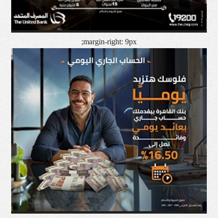
margin-right: 9px;