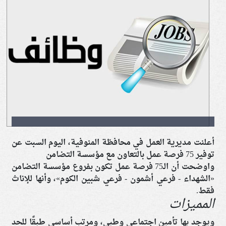
أعلنت مديرية العمل في محافظة المنوفية، اليوم السبت عن
توفير 75 فرصة عمل بالتعاون مع مؤسسة التضامن
واوضحت أن الـ75 فرصة عمل تكون بفروع مؤسسة التضامن
«الشهداء - فرعي أشمون - فرعي شبين الكوم»، وأنها للإناث
فقط.
المميزات
ويوجد بها تأمين اجتماعي وطبي، ومرتب أساسي طبقًا للحد