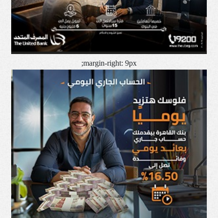
margin-right: 9px;