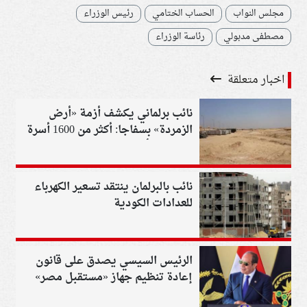
مجلس النواب
الحساب الختامي
رئيس الوزراء
مصطفى مدبولي
رئاسة الوزراء
اخبار متعلقة
نائب برلماني يكشف أزمة «أرض
الزمردة» بسفاجا: أكثر من 1600 أسرة
لم تتسلم أراضيها
نائب بالبرلمان ينتقد تسعير الكهرباء
للعدادات الكودية
الرئيس السيسي يصدق على قانون
إعادة تنظيم جهاز «مستقبل مصر»