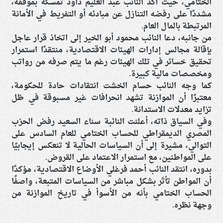
الختامي، حيث أكد النائب عبد العليم داود تمسكه بموقفه،
مشددًا على رفضه التنازل عن مبادئه أو التفريط في الأمانة
المرتبطة بالمال العام.
من جانبه، دعا النائب محمود أبو الخير إلى اتخاذ قرار عاجل
بإقالة مجالس إدارات الهيئات الاقتصادية، منتقدًا استمرار
تحقيق خسائر في تلك الهيئات رغم ما يتم صرفه من رواتب
ومخصصات مالية كبيرة.
كما وجه النائب حسام الخشت انتقادات حادة للحكومة،
معتبرًا أن الموازنة تشهد انحرافات غير مسبوقة في ظل
تزايد معدلات الاستدانة.
وفي السياق ذاته، أعلنت النائبة سناء السعيد رفض الحزب
المصري الديمقراطي للحساب الختامي للعام السادس على
التوالي، مشيرة إلى أن السياسات الحالية لا تنعكس إيجابيًا
على المواطنين، مع استمرار الاعتماد على القروض.
بدوره، انتقد النائب أحمد فرغلي الأوضاع الاقتصادية، مؤكدًا
أن المواطن تأثر بشكل مباشر من السياسات المتبعة، واصفًا
الحساب الختامي بأنه من الأسوأ في تاريخ الموازنة من
وجهة نظره.