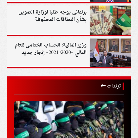
برلماني يوجه طلبا لوزارة التموين
بشأن البطاقات المحذوفة
وزير المالية: الحساب الختامى للعام
المالي «2020/ 2021» إنجاز جديد
لمصر
ترندات