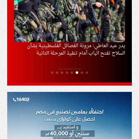
وغزة
بدر عبد العاطي: مرونة الفصائل الفلسطينية بشأن
إخلاء
السلاح تفتح الباب أمام تنفيذ المرحلة الثانية