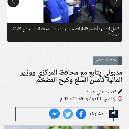
كامل الوزير: أطقم قاطرات ميناء دمياط أنقذت الميناء من كارثة
ج
محققة
حصاد مصر
مدبولي يتابع مع محافظ المركزي ووزير
المالية تأمين السلع وكبح التضخم
كتب : علي عبيد
الإثنين، 01 يونيو 2026 05:37 م
مشاركة