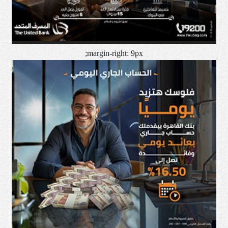
margin-right: 9px;