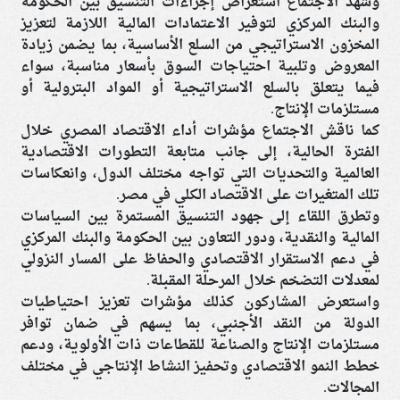
وشهد الاجتماع استعراض إجراءات التنسيق بين الحكومة
والبنك المركزي لتوفير الاعتمادات المالية اللازمة لتعزيز
المخزون الاستراتيجي من السلع الأساسية، بما يضمن زيادة
المعروض وتلبية احتياجات السوق بأسعار مناسبة، سواء
فيما يتعلق بالسلع الاستراتيجية أو المواد البترولية أو
مستلزمات الإنتاج.
كما ناقش الاجتماع مؤشرات أداء الاقتصاد المصري خلال
الفترة الحالية، إلى جانب متابعة التطورات الاقتصادية
العالمية والتحديات التي تواجه مختلف الدول، وانعكاسات
تلك المتغيرات على الاقتصاد الكلي في مصر.
وتطرق اللقاء إلى جهود التنسيق المستمرة بين السياسات
المالية والنقدية، ودور التعاون بين الحكومة والبنك المركزي
في دعم الاستقرار الاقتصادي والحفاظ على المسار النزولي
لمعدلات التضخم خلال المرحلة المقبلة.
واستعرض المشاركون كذلك مؤشرات تعزيز احتياطيات
الدولة من النقد الأجنبي، بما يسهم في ضمان توافر
مستلزمات الإنتاج والصناعة للقطاعات ذات الأولوية، ودعم
خطط النمو الاقتصادي وتحفيز النشاط الإنتاجي في مختلف
المجالات.