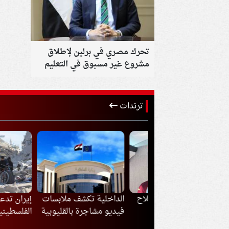
تحرك مصري في برلين لإطلاق
مشروع غير مسبوق في التعليم
الفني
ترندات
ذا ارتدى محمد صلاح
الداخلية تكشف ملابسات
إيران تدعم أي قر
القميص رقم 61 مع
فيديو مشاجرة بالقليوبية
الفلسطينيون بشأ
بزون سبور؟
مفاوضات غزة