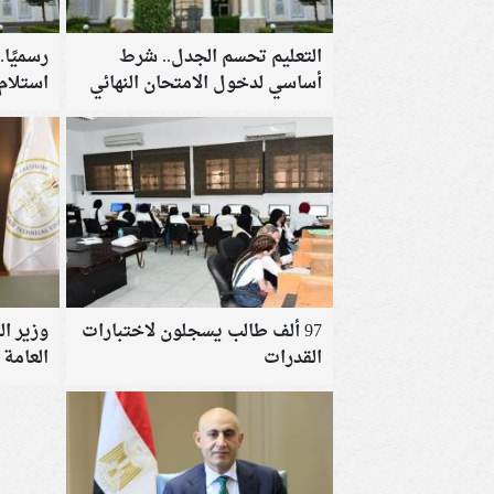
التعليم تحسم الجدل.. شرط
رسميًا.
أساسي لدخول الامتحان النهائي
استلام 
في نظام البكالوريا المصرية
2026
97 ألف طالب يسجلون لاختبارات
وزير ال
القدرات
العامة 2026 بعد إعلان النتيجة