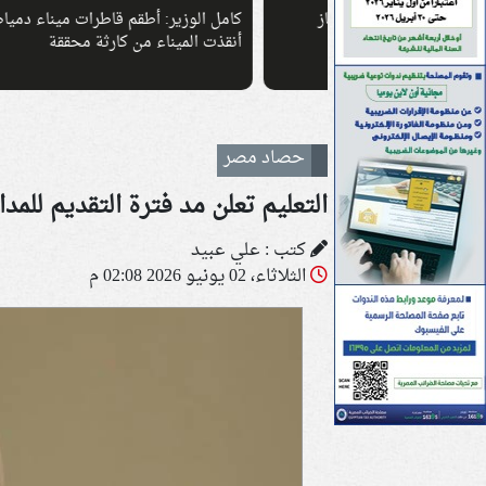
لإمدادات الغاز
كامل الوزير: أطقم قاطرات ميناء دمياط
جيرم
أنقذت الميناء من كارثة محققة
واجب》
حصاد مصر
التعليم تعلن مد فترة التقديم للمدارس المصرية ال
كتب : علي عبيد
الثلاثاء، 02 يونيو 2026 02:08 م