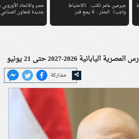
ين عامر تكتب: 《الاحتياط
مصر والاتحاد الأوروبي يبحثان خار
​​ الحذر .. لا يمنع قدر
جديدة للتعاون الصناعي
يابانية 2026-2027 حتى 21 يونيو
مشاركة