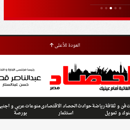
الم
العودة للأعلى
ت
فن و ثقافة
رياضة
حوادث
الحصاد الاقتصادى
منوعات
عربي و اجنب
نوك و تمويل
استثمار
بورصة