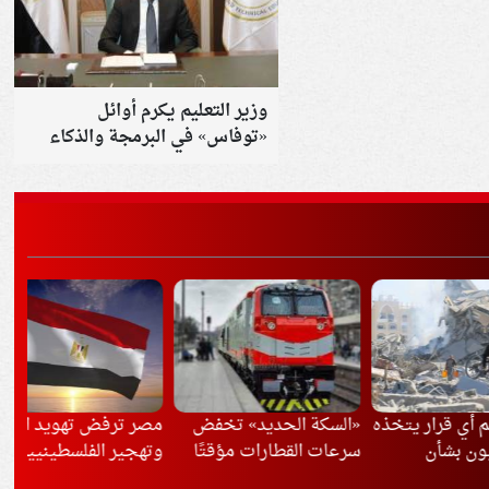
وزير التعليم يكرم أوائل
«توفاس» في البرمجة والذكاء
الاصطناعي ويعلن تدريبهم
بشركات دولية
ار يتخذه
«السكة الحديد» تخفض
مصر ترفض تهويد القدس
الد
ن
سرعات القطارات مؤقتًا
وتهجير الفلسطينيين
بال
بسبب موجة الحر
باد