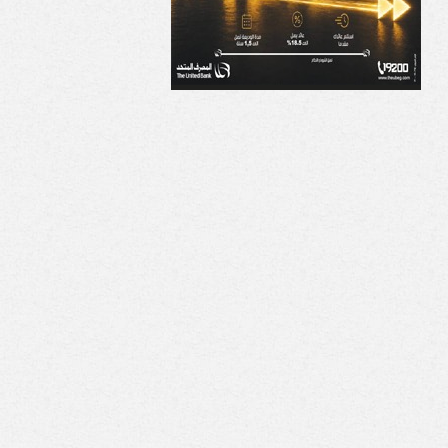
اخلية تضبط متهمًا
السعودية: الإجراءات
نصب على المواطنين
الإسرائيلية في القدس
عاء العمل بهيئة
والأراضي الفلسطينية