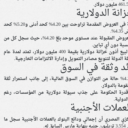
نة الدولارية
أوضح البنك المركزي أن أسعار العائد المطلوبة في العروض المقدمة تراوحت بين 4.20% كحد أدنى و5.20% كحد
%.
وفي المقابل، استقرت معدلات الفائدة على العروض المقبولة عند مستوى موحد بلغ 4.20%، حيث سجل كل من
سبة دون أي تباين.
ويأتي هذا الطرح ضمن برنامج وزارة المالية لبيع أذون خزانة دولارية بقيمة 400 مليون دولار، تمتد لمدة عام
ئد وثقة في السوق
يعكس استقرار العائد المقبول عند مستوى 4.2% حالة من التوازن في السوق المالية، إلى جانب استمرار ثقة
ومة بالدولار.
 قدرة الحكومة على جذب سيولة دولارية من المؤسسات، رغم
لدولية.
عملات الأجنبية
ي المصري أن إجمالي ودائع البنوك بالعملات الأجنبية سجل ما