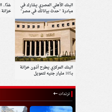
البنك الأهلي المصري يشارك في
غدًا.. 
مبادرة "حدث بياناتك في مصر"
خزانة بقيمة 5
البنك المركزي يطرح أذون خزانة
بـ105 مليار جنيه لتمويل
احتياجات الموازنة
ترندات