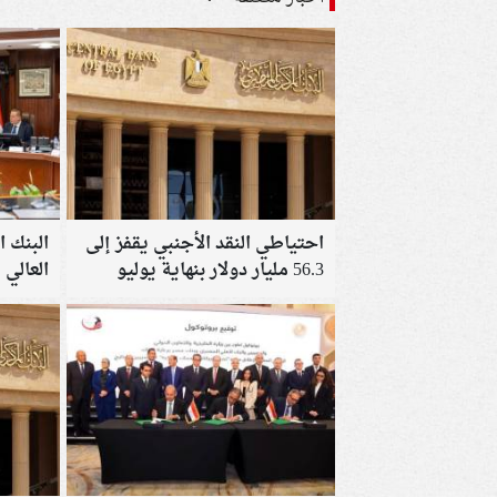
احتياطي النقد الأجنبي يقفز إلى
البنك ا
56.3 مليار دولار بنهاية يوليو
العالي
علماء 
جديدة