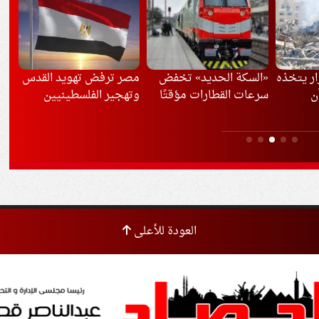
 تخفض
مصر ترفض تهويد القدس
الداخلية تضبط متهمًا
الس
مؤقتًا
وتهجير الفلسطينيين
بالنصب على المواطنين
الإ
بادعاء العمل بهيئة
وال
المجتمعات العمرانية
«با
العودة للأعلى