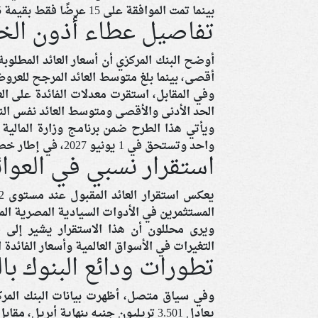
بينما تمت الموافقة على 15 عرضًا فقط بقيمة 461.5 مليون دولار.
تفاصيل عطاء أذون الخزا
أقصى، بينما بلغ متوسط العائد المرجح للعروض 4.35
الحد الأدنى والأقصى ومتوسط العائد نفس الن
واحد وتستحق في 1 يونيو 2027، في إطار خطة الدولة لتنويع مصادر التمويل وإدارة الالتزامات الخارجية.
استقرار نسبي في العوا
المستثمرين في الأدوات السيادية المصرية المق
ويرى محللون أن هذا الاستقرار يشير إلى
التغيرات في الأسواق العالمية وأسعار الفائدة ا
تطورات ودائع البنوك بال
وفي سياق متصل، أظهرت بيانات البنك المركز
يعادل 3.501 تريليون جنيه بنهاية أبريل، مقابل 3.554 تريليون جنيه بنهاية مارس السابق له.