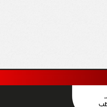
عودية: الإجراءات
سرائيلية في القدس
أراضي الفلسطينية
طلة ولاغية»