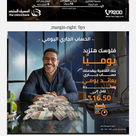
margin-right: 9px;