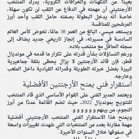
بعيدًا عن التكهنات والخرافات الكروية، يدرك المنتخب
الأرجنتيني أن مهمته في الدفاع عن اللقب لن تكون سهلة،
خاصة أنه يدخل البطولة بصفته حامل اللقب وأحد أبرز
المرشحين للمنافسة.
ويستعد ميسي، البالغ من العمر 38 عامًا، لخوض كأس العالم
السادسة في مسيرته، في إنجاز تاريخي جديد يضاف إلى
سجله الحافل مع منتخب بلاده.
ورغم التساؤلات بشأن قدرته على تكرار ما قدمه في مونديال
قطر، فإن قائد الأرجنتين لا يزال يحظى بثقة جماهيرية
كبيرة بفضل خبرته الطويلة وقدراته القيادية داخل الملعب
وخارجه.
استقرار فني يمنح الأرجنتين الأفضلية
ويعتمد المدير الفني على القوام الأساسي الذي قاد المنتخب
للتتويج بمونديال 2022، حيث تضم القائمة عددًا من أبرز
النجوم، من بينهم و و و و و و.
ويمنح هذا الاستقرار الفني المنتخب الأرجنتيني أفضلية
مهمة مقارنة بعدد من المنتخبات التي شهدت تغييرات واسعة
في صفوفها خلال السنوات الأخيرة.