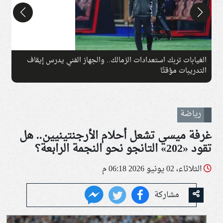
الغيابات تربك استعدادات الزمالك.. والجهاز الفني يدرس إيقاف
ك
التدريبات مؤقتًا
و
رياضة
غرفة ميسي تشعل أحلام الأرجنتينيين.. هل
تقود «202» التانجو نحو النجمة الرابعة؟
الثلاثاء، 02 يونيو 2026 06:18 م
مشاركة