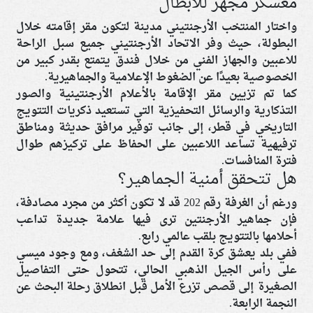
معسكر مجهز للأبطال
واختار المنتخب الأرجنتيني مدينة لتكون مقر إقامته خلال
البطولة، حيث وفر الاتحاد الأرجنتيني جميع سبل الراحة
للاعبين والجهاز الفني من خلال فندق يتمتع بقدر كبير من
الخصوصية بعيدًا عن الضغوط الإعلامية والجماهيرية.
كما تم تزيين مقر الإقامة بالأعلام الأرجنتينية والصور
التذكارية والرسائل التحفيزية التي تستعيد ذكريات التتويج
التاريخي في قطر، إلى جانب توفير مرافق حديثة ومناطق
ترفيهية تساعد اللاعبين على الحفاظ على تركيزهم طوال
فترة المنافسات.
هل تتحقق أمنية الجماهير؟
ورغم أن الغرفة رقم 202 قد لا تكون أكثر من مجرد مصادفة،
فإن جماهير الأرجنتين ترى فيها علامة جديدة تداعب
أحلامها بالتتويج بلقب عالمي رابع.
ففي بلد يعشق كرة القدم إلى حد الشغف، ومع وجود ميسي
على رأس الجيل الذهبي الحالي، تتحول حتى التفاصيل
الصغيرة إلى قصص تزرع الأمل قبل انطلاق رحلة البحث عن
النجمة الرابعة.