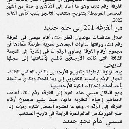
الغرفة رقم 202، وهو ما أعاد إلى الأذهان واحدة من أشهر
القصص المرتبطة بتتويج منتخب التانجو بلقب كأس العالم
2022.
من الغرفة 201 إلى حلم جديد
خلال منافسات مونديال قطر 2022، أقام ميسي في الغرفة
رقم 201، ووقتها تداولت الجماهير نظرية طريفة مفادها أن
مجموع أرقام الغرفة يساوي الرقم 3، في إشارة إلى النجمة
الثالثة التي كانت الأرجنتين تطمح لإضافتها إلى سجلها
التاريخي.
وبعد نهاية البطولة وتتويج الأرجنتين باللقب العالمي الثالث،
تحول الرقم بالنسبة للكثيرين إلى رمز للحظ وذكرى مرتبطة
بأحد أعظم إنجازات الكرة الأرجنتينية.
ومع انتقال ميسي هذه المرة إلى الغرفة رقم 202، أعادت
الجماهير إحياء النظرية ذاتها، حيث يشير مجموع أرقام
الغرفة إلى الرقم 4، وهو ما اعتبره البعض إشارة رمزية إلى
حلم الفوز بكأس العالم للمرة الرابعة في تاريخ المنتخب.
ميسي أمام تحدٍ جديد