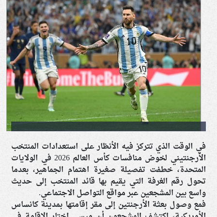
في الوقت الذي تتركز فيه الأنظار على استعدادات المنتخب
الأرجنتيني لخوض منافسات كأس العالم 2026 في الولايات
المتحدة، خطفت تفصيلة صغيرة اهتمام الجماهير، بعدما
تحول رقم الغرفة التي يقيم بها قائد المنتخب إلى حديث
واسع بين المشجعين عبر مواقع التواصل الاجتماعي.
فمع وصول بعثة الأرجنتين إلى مقر إقامتها بمدينة كانساس
الأمريكية، اكتشف المشجعون أن ميسي اختار الإقامة في