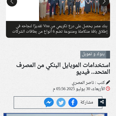
بنك مصر يحصل على درع تكريمي من Visa تقديرًا لنجاحه في
إطلاق باقة متكاملة ومتنوعة تضم 6 أنواع من بطاقات الشركات
خلال عام واحد
ا
بنوك و تمويل
استخدامات الموبايل البنكي من المصرف
المتحد.. فيديو
كتب : ناصر المصري
الأربعاء، 30 يوليو 2025 05:56 م
مشاركة