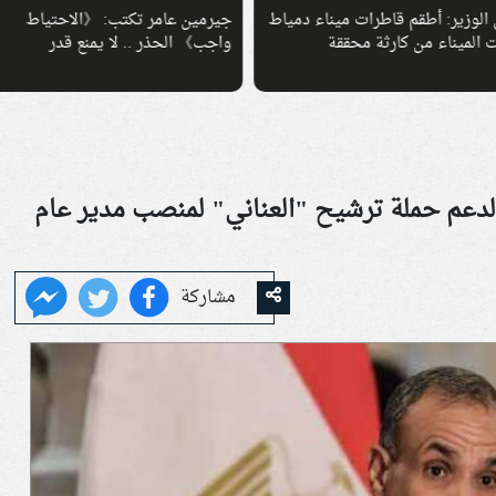
ين عامر تكتب: 《الاحتياط
مصر والاتحاد الأوروبي يبحثان خار
​​ الحذر .. لا يمنع قدر
جديدة للتعاون الصناعي
لدعم حملة ترشيح "العناني" لمنصب مدير عام
مشاركة