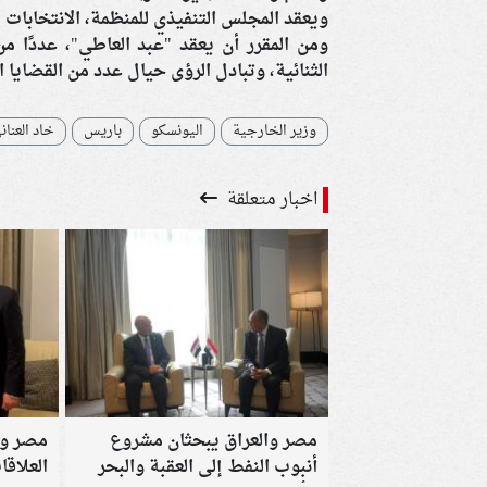
ويعقد المجلس التنفيذي للمنظمة، الانتخابات يو
ومن المقرر أن يعقد "عبد العاطي"، عددًا من
الثنائية، وتبادل الرؤى حيال عدد من القضايا ا
وزير الخارجية
اليونسكو
باريس
خاد العنان
اخبار متعلقة
مصر والعراق يبحثان مشروع
مصر وت
أنبوب النفط إلى العقبة والبحر
العلاقا