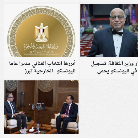
 بشأن غزة وليبيا
التصعيد
 وزير الثقافة: تسجيل
أبرزها انتخاب العناني مديرا عاما
 في اليونسكو يحمي
لليونسكو.. الخارجية تبرز
المصرية
إنجازات 2025 في المجال الدولي