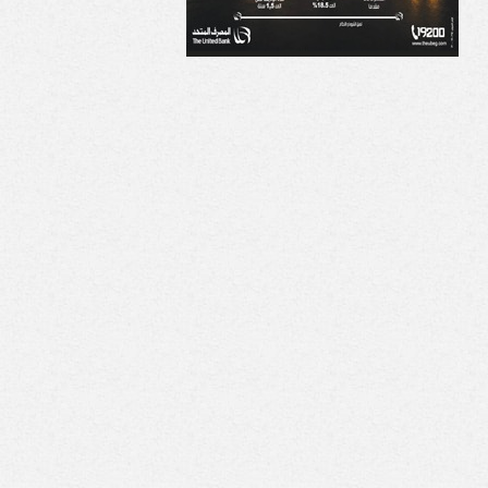
اخلية تضبط متهمًا
السعودية: الإجراءات
نصب على المواطنين
الإسرائيلية في القدس
عاء العمل بهيئة
والأراضي الفلسطينية
جتمعات العمرانية
«باطلة ولاغية»