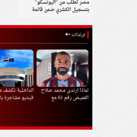
مصر تطلب من "اليونسكو"
بتسجيل الكشري ضمن قائمة
تراثها الثقافي
ترندات
ذا ارتدى محمد صلاح
الداخلية تكشف ملابسات
إيران تدعم أي قر
القميص رقم 61 مع
فيديو مشاجرة بالقليوبية
الفلسطينيون بشأ
بزون سبور؟
مفاوضات غزة