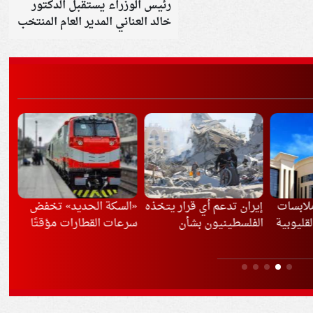
رئيس الوزراء يستقبل الدكتور
خالد العناني المدير العام المنتخب
لمنظمة "اليونسكو"
ار يتخذه
«السكة الحديد» تخفض
مصر ترفض تهويد القدس
الد
ن
سرعات القطارات مؤقتًا
وتهجير الفلسطينيين
بال
بسبب موجة الحر
باد
الم