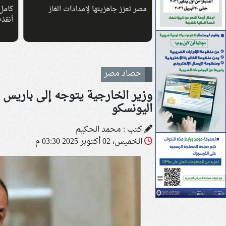
لإمدادات الغاز
كامل الوزير: أطقم قاطرات ميناء دمياط
جيرم
أنقذت الميناء من كارثة محققة
واجب》
حصاد مصر
وزير الخارجية يتوجه إلى باريس 
اليونسكو
كتب : محمد الحكيم
الخميس، 02 أكتوبر 2025 03:30 م