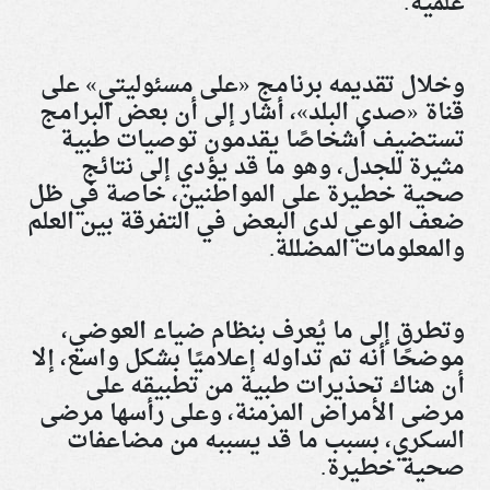
علمية
.
وخلال تقديمه برنامج «على مسئوليتي» على
قناة «صدى البلد»، أشار إلى أن بعض البرامج
تستضيف أشخاصًا يقدمون توصيات طبية
مثيرة للجدل، وهو ما قد يؤدي إلى نتائج
صحية خطيرة على المواطنين، خاصة في ظل
ضعف الوعي لدى البعض في التفرقة بين العلم
والمعلومات المضللة
.
وتطرق إلى ما يُعرف بنظام ضياء العوضي،
موضحًا أنه تم تداوله إعلاميًا بشكل واسع، إلا
أن هناك تحذيرات طبية من تطبيقه على
مرضى الأمراض المزمنة، وعلى رأسها مرضى
السكري، بسبب ما قد يسببه من مضاعفات
صحية خطيرة
.