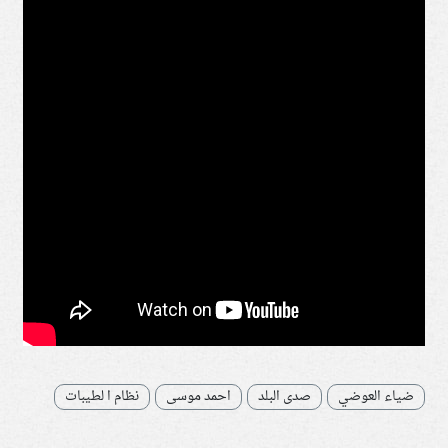
ضياء العوضي
صدى البلد
احمد موسى
نظام ا لطيبات