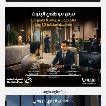
margin-right: 9px;