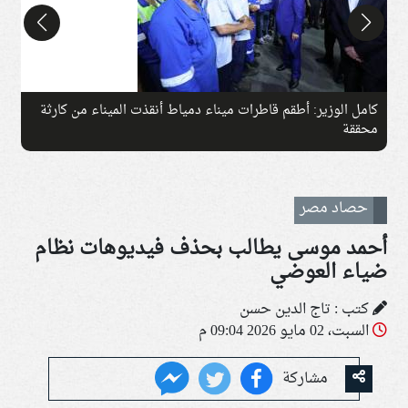
كامل الوزير: أطقم قاطرات ميناء دمياط أنقذت الميناء من كارثة
ج
محققة
حصاد مصر
أحمد موسى يطالب بحذف فيديوهات نظام
ضياء العوضي
كتب : تاج الدين حسن
السبت، 02 مايو 2026 09:04 م
مشاركة