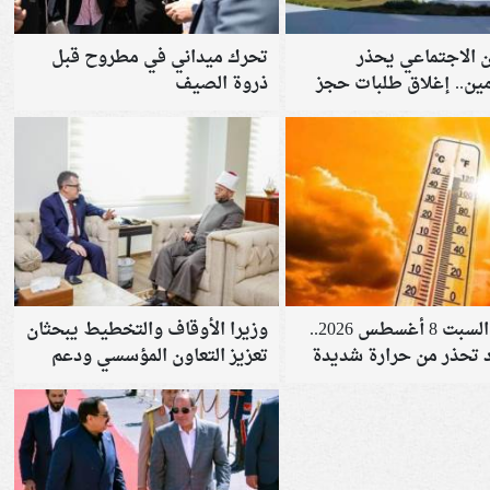
ن الاجتماعي يحذر
تحرك ميداني في مطروح قبل
مين.. إغلاق طلبات حجز
ذروة الصيف
 بعد عام في هذه الحالة
طقس السبت 8 أغسطس 2026..
وزيرا الأوقاف والتخطيط يبحثان
د تحذر من حرارة شديدة
تعزيز التعاون المؤسسي ودعم
بهذه المناطق
جهود التنمية الاقتصادية