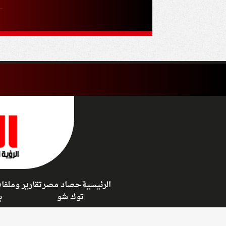
لتعزيز الردع الج
الرئيسية
حصاد مصر
تقارير وملفا
توك شو
ب