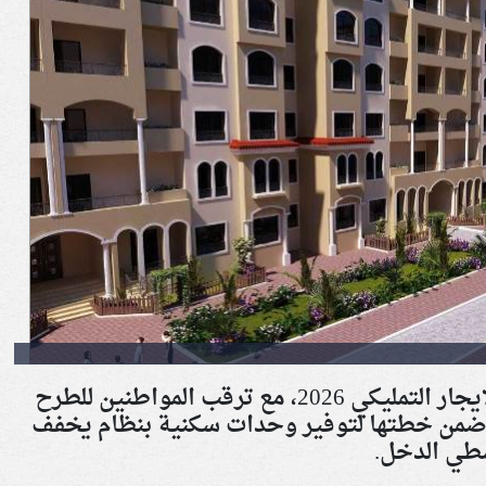
تتزايد عمليات البحث حول شقق الإيجار التمليكي 2026، مع ترقب المواطنين للطرح
ن ضمن خطتها لتوفير وحدات سكنية بنظام يخفف
سطي الدخل
.