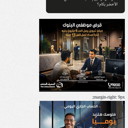
الأخضر بكام؟
margin-right: 9px;