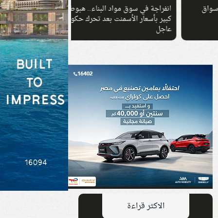
انفراجة في سوق مواد البناء.. هبوط
بدء الأوكازيون الصي
كبير بأسعار الأسمنت بعد تحرك حكومي
تصل إلى 70%.. 
عاجل
على المحلات
الاكثر قراءة