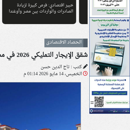
رقام القياسية
خبير اقتصادي: فرص كبيرة لزيادة
الصادرات والواردات بين مصر وأوغندا
بتخفيض
الحصاد الاقتصادى
شقق الإيجار التمليكي 2026 في مصر.. الشروط والفئات المستحقة وكيفية الحجز
كتب : تاج الدين حسن
الخميس، 14 مايو 2026 01:14 م