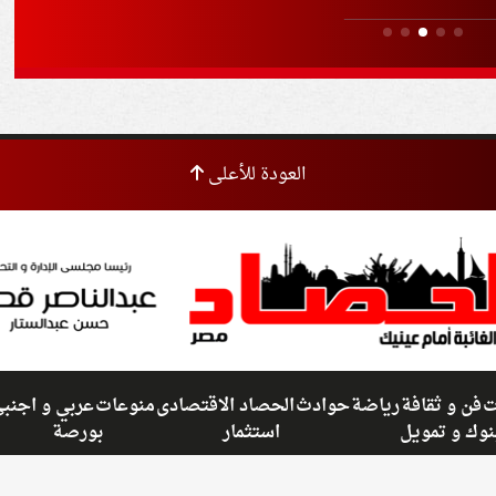
ماعي
وال
العودة للأعلى
ت
فن و ثقافة
رياضة
حوادث
الحصاد الاقتصادى
منوعات
عربي و اجنب
نوك و تمويل
استثمار
بورصة