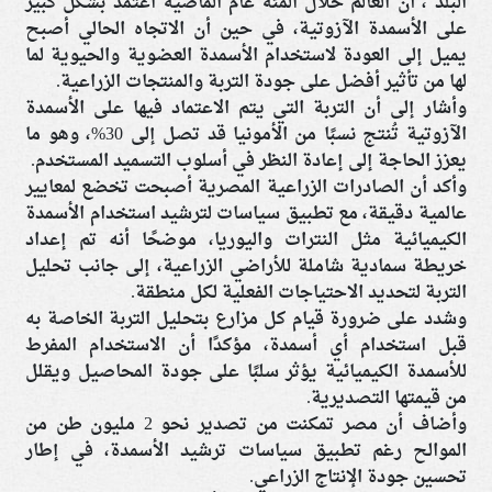
البلد”، أن العالم خلال المئة عام الماضية اعتمد بشكل كبير
على الأسمدة الآزوتية، في حين أن الاتجاه الحالي أصبح
يميل إلى العودة لاستخدام الأسمدة العضوية والحيوية لما
لها من تأثير أفضل على جودة التربة والمنتجات الزراعية.
وأشار إلى أن التربة التي يتم الاعتماد فيها على الأسمدة
الآزوتية تُنتج نسبًا من الأمونيا قد تصل إلى 30%، وهو ما
يعزز الحاجة إلى إعادة النظر في أسلوب التسميد المستخدم.
وأكد أن الصادرات الزراعية المصرية أصبحت تخضع لمعايير
عالمية دقيقة، مع تطبيق سياسات لترشيد استخدام الأسمدة
الكيميائية مثل النترات واليوريا، موضحًا أنه تم إعداد
خريطة سمادية شاملة للأراضي الزراعية، إلى جانب تحليل
التربة لتحديد الاحتياجات الفعلية لكل منطقة.
وشدد على ضرورة قيام كل مزارع بتحليل التربة الخاصة به
قبل استخدام أي أسمدة، مؤكدًا أن الاستخدام المفرط
للأسمدة الكيميائية يؤثر سلبًا على جودة المحاصيل ويقلل
من قيمتها التصديرية.
وأضاف أن مصر تمكنت من تصدير نحو 2 مليون طن من
الموالح رغم تطبيق سياسات ترشيد الأسمدة، في إطار
تحسين جودة الإنتاج الزراعي.