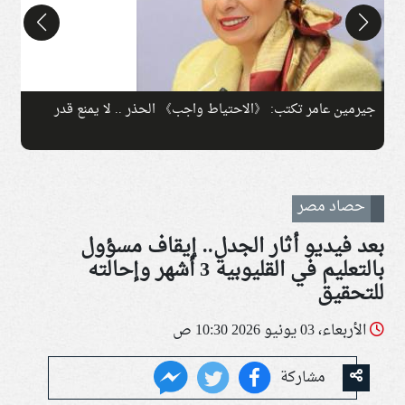
جيرمين عامر تكتب: 《الاحتياط واجب》​​ الحذر .. لا يمنع قدر
م
حصاد مصر
بعد فيديو أثار الجدل.. إيقاف مسؤول
بالتعليم في القليوبية 3 أشهر وإحالته
للتحقيق
الأربعاء، 03 يونيو 2026 10:30 ص
مشاركة