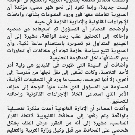
وكشفت مصادر مطلعة بمديرية التربية والتعليم أن الواقعة
ليست جديدة، وإنما تعود إلى نحو شهر مضى، مؤكدة أن
المديرية تعاملت معها فور ورود المعلومات بشأنها، واتخذت
الإجراءات القانونية والإدارية اللازمة في حينه.
وأوضحت المصادر أن المسؤول تم استبعاده من منصبه
وإحالته إلى التحقيق عقب رصد الواقعة، مشيرة إلى أن
الفيديو المتداول تم تصويره باستخدام ساعة ذكية، وأن
المديرية تتبع سياسة حازمة تجاه أي مخالفات أو تجاوزات
يتم اكتشافها داخل المنظومة التعليمية.
وأضافت أن السيدة التي ظهرت في الفيديو هي ولية أمر
لأحد التلاميذ، وكانت تسعى إلى نقل نجلها من مدرسة إلى
أخرى، إلا أنها تعرضت، بحسب ما ورد في التحقيقات الأولية،
لمساومة من المسؤول الذي طلب منها التوجه إلى منزله،
الأمر الذي استدعى اتخاذ الإجراءات القانونية وإحالته
للتحقيق.
وأكدت المصادر أن الإدارة القانونية أعدت مذكرة تفصيلية
بالواقعة وتم رفعها إلى محافظ القليوبية لاتخاذ القرار
المناسب، مشيرة إلى أنه من المقرر عرض الملف بشكل
شخصي على المحافظ من قبل وكيل وزارة التربية والتعليم