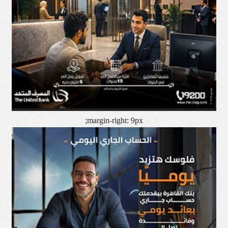
margin-right: 9px;