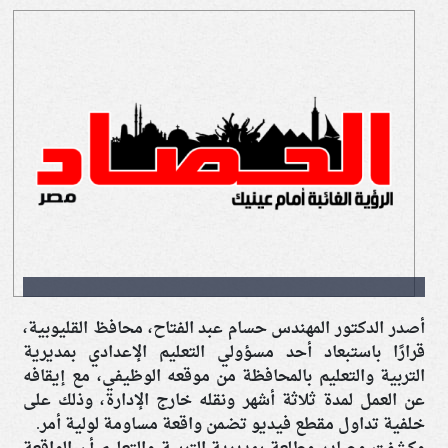
أصدر الدكتور المهندس حسام عبد الفتاح، محافظ القليوبية،
قرارًا باستبعاد أحد مسؤولي التعليم الإعدادي بمديرية
التربية والتعليم بالمحافظة من موقعه الوظيفي، مع إيقافه
عن العمل لمدة ثلاثة أشهر ونقله خارج الإدارة، وذلك على
خلفية تداول مقطع فيديو تضمن واقعة مساومة لولية أمر.