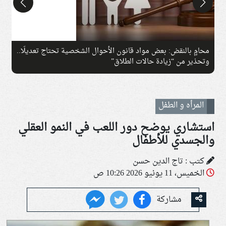
محامٍ بالنقض: بعض مواد قانون الأحوال الشخصية تحتاج تعديلًا..
ا
وتحذير من “زيادة حالات الطلاق”
خ
المرأه و الطفل
استشاري يوضح دور اللعب في النمو العقلي
والجسدي للأطفال
كتب : تاج الدين حسن
الخميس، 11 يونيو 2026 10:26 ص
مشاركة