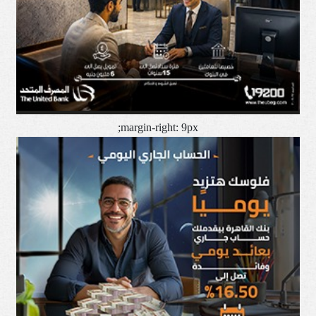
margin-right: 9px;