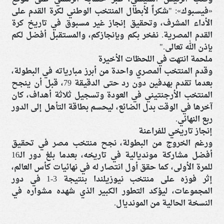
«فيسبوك»: "شكراً لأبطال المنتخب الوطني لكرة القدم على
الأداء المشرف، وتحقيق إنجاز غير مسبوق في تاريخ كرة
القدم المصرية. نفخر بكم وبإنجازكم، والمستقبل أفضل لكم
بإذن الله تعالى."
ملحمة انتهت في اللحظات الأخيرة
وقدم المنتخب المصري واحدة من أبرز مبارياته في البطولة،
بعدما تقدم بهدفين دون رد حتى الدقيقة 79، قبل أن ينجح
المنتخب الأرجنتيني في العودة وتسجيل ثلاثة أهداف، كان
آخرها في الوقت بدل الضائع، ليحسم بطاقة التأهل إلى الدور
ربع النهائي.
إنجاز تاريخي للفراعنة
ورغم الخروج من البطولة، نجح منتخب مصر في تحقيق
أفضل مشاركة مونديالية في تاريخه، بعدما بلغ دور الـ16
للمرة الأولى، كما حقق أول انتصار له في نهائيات كأس العالم،
إثر فوزه على منتخب نيوزيلندا بنتيجة 3-1 في دور
المجموعات، ليؤكد التطور الكبير الذي شهده مشواره في
النسخة الحالية من المونديال.