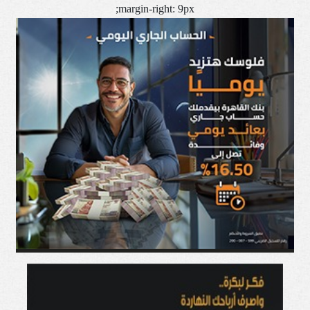
margin-right: 9px;