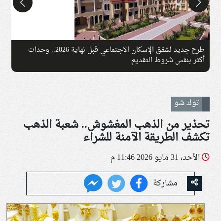
طرح جديد لشقق الإسكان الاجتماعي قبل نهاية 2026.. وحدات
م
أكثر بنفس شروط التقديم
ف
توك شو
تحذير من الذهب المغشوش.. شعبة الذهب
تكشف الطريقة الآمنة للشراء
الأحد، 31 مايو 2026 11:46 م
مشاركة