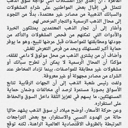
القاهرة"، أن إحدى أبرز المشكلات التي تواجه سوق الذهب
تتمثل في إقبال بعض المواطنين على شراء المشغولات
والسبائك الذهبية من مصادر غير معتمدة، بدلًا من اللجوء
إلى محال الذهب الرسمية والتجار المرخص لهم.
وأشار إلى أن تجار الذهب المعتمدين يمتلكون الخبرة
والأدوات التي تمكنهم من فحص المشغولات والتأكد من
جودتها ومطابقتها للمواصفات قبل عرضها للبيع، وهو ما يوفر
حماية أكبر للمستهلك ويحد من فرص التعرض للغش.
وأضاف أن من يشتري الذهب من محل موثوق لا داعي لقلقه،
مؤكدًا أن المحال الرسمية لا يمكن أن تطرح سبائك أو
مشغولات غير مطابقة للمواصفات، بينما تزداد المخاطر عند
الشراء من مصادر مجهولة أو غير معروفة.
ولفت رئيس شعبة الذهب إلى أن الجهات الرقابية تتابع
الأسواق بصورة مستمرة لرصد أي مخالفات وضمان حماية
المستهلكين، ما يسهم في تعزيز الثقة داخل السوق والحفاظ
على استقراره.
وعن حركة الأسعار، أوضح ميلاد أن سوق الذهب يشهد حاليًا
حالة من الهدوء النسبي والاستقرار، مع بعض التراجعات
المرتبطة بالظروف الاقتصادية العالمية الراهنة، لكنه توقع