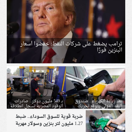
ترامب يضغط على شركات النفط: خفضوا أسعار
البنزين فورًا
بعد زيادة الكهرباء.. صندوق
بـ 549 مليون دولار.. صادرات
النقد الدولي يتوقع تحريك
الوقود المصرية تسجل انطلاقة
أسعار الوقود في مصر
قوية في الربع الأول من 2026
ضربة قوية للسوق السوداء.. ضبط
1.27 مليون لتر بنزين وسولار مهربة
بقيمة 64 مليون جنيه