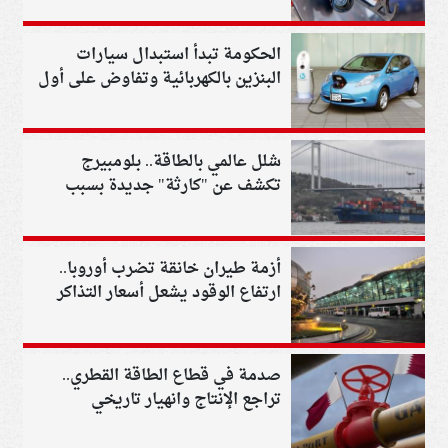
الحكومة تبدأ استبدال سيارات
البنزين بالكهربائية وتفاوض على أول
صفقة رسمية
شلل عالمي بالطاقة.. بلومبيرج
تكشف عن "كارثة" جديدة بسبب
إغلاق مضيق هرمز
أزمة طيران خانقة تضرب أوروبا..
ارتفاع الوقود يشعل أسعار التذاكر
ويهدد موسم الصيف
صدمة في قطاع الطاقة القطري..
تراجع الإنتاج وانهيار تاريخي
لصادرات الغاز المسال