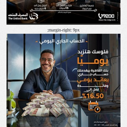
margin-right: 9px;