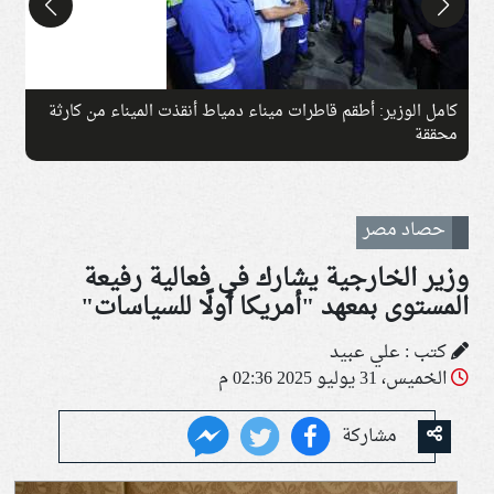
كامل الوزير: أطقم قاطرات ميناء دمياط أنقذت الميناء من كارثة
ج
محققة
حصاد مصر
وزير الخارجية يشارك في فعالية رفيعة
المستوى بمعهد "أمريكا أولًا للسياسات"
كتب : علي عبيد
الخميس، 31 يوليو 2025 02:36 م
مشاركة