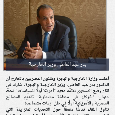
بدر عبد العاطي وزير الخارجية
أعلنت وزارة الخارجية والهجرة وشئون المصريين بالخارج أن
الدكتور بدر عبد العاطي، وزير الخارجية والهجرة، شارك في
لقاء رفيع المستوى نظمه معهد "أمريكا أولًا للسياسات" تحت
عنوان: "شركاء في منطقة مضطربة: تقديم المصالح
المصرية والأمريكية أولًا في ظل أزمات متصاعدة".
تناول اللقاء نقاشًا معمقًا حول التحديات المتزايدة التي