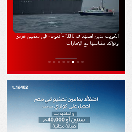
كات
الكويت تدين استهداف ناقلة «أدنوك» في مضيق هرمز
وزير 
وتؤكد تضامنها مع الإمارات
الجوي