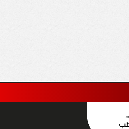
اخلية تضبط متهمًا
السعودية: الإجراءات
نصب على المواطنين
الإسرائيلية في القدس
عاء العمل بهيئة
والأراضي الفلسطينية
جتمعات العمرانية
«باطلة ولاغية»