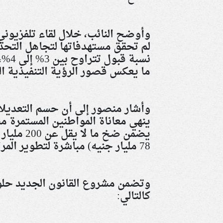
ما يعكس قصور الرؤية التنفيذية ال
وأشار منصور إلى أن حسم التعديلا
78 مليار جنيه) مباشرة لتطوير المرافق والطرق بالقرى والمدن
وتضمن مشروع القانون الجديد حلولا
كالتالي
: