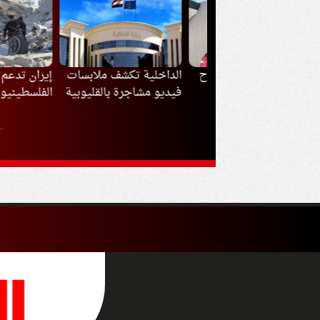
ذا ارتدى محمد صلاح
الداخلية تكشف ملابسات
إيران تدعم أي قر
القميص رقم 61 مع
فيديو مشاجرة بالقليوبية
الفلسطينيون بشأ
بزون سبور؟
مفاوضات غزة