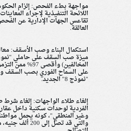
مواجهة بطء الفحص: إلزام الحكوم
اللائحة التنفيذية لإجراء المعاينات
العالقة
.
استكمال البناء وصب الأسقف: معال
المخالفين) وأقص
"نموذج 8" الجديد
.
إلغاء طلاء الواجهات: إلغاء شرط ط
الفردية لوحدات سكنية داخل عقارا
وغير المنطقي"، كونه يحمل مواطناً
والتي قد تصل إل
التصالح
.