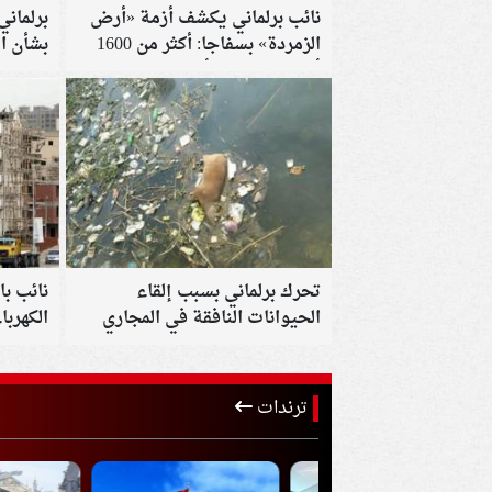
نائب برلماني يكشف أزمة «أرض
برلماني
الزمردة» بسفاجا: أكثر من 1600
بشأن ا
أسرة لم تتسلم أراضيها
تحرك برلماني بسبب إلقاء
نائب با
الحيوانات النافقة في المجاري
الكهربا
المائية
ترندات