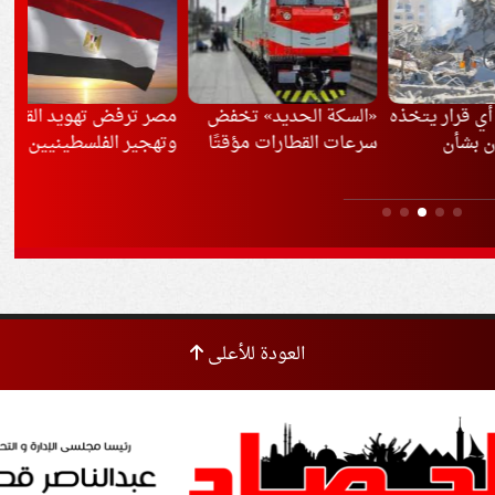
ار يتخذه
«السكة الحديد» تخفض
مصر ترفض تهويد القدس
الد
ن
سرعات القطارات مؤقتًا
وتهجير الفلسطينيين
بال
بسبب موجة الحر
باد
الم
العودة للأعلى