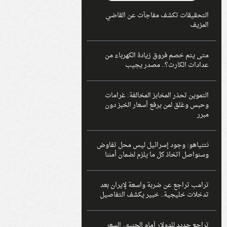
التحقيقات تكشف مفاجآت عن القاضي
المزيف
متى يتم خصم فروق زيادة الكهرباء من
عدادات الكارت؟.. مصدر يجيب
التموين تحذر المخابز المخالفة: غرامات
وحبس وغلق لمن يرفع أسعار الخبز دون
مبرر
نتنياهو: وجود إسرائيل ليس محل تفاوض
وسنواصل اتخاذ كل ما يلزم لضمان أمننا
ترامب تراجع عن ضربة واسعة لإيران بعد
تدخلات خليجية.. خبير يكشف التفاصيل
تراجع جديد للدولار أمام الجنيه.. السعر