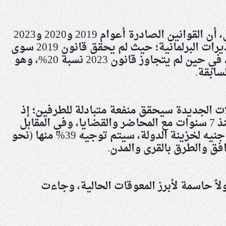
وأوضح النائب، خلال لقاء تلفزيوني، أن القوانين الصادرة أعوام 2019 و2020 و2023
لم تحقق مستهدفاتها لتجاهل التحذيرات البرلمانية؛ حيث لم يحقق قانون 2019 سوى
نسبة قبول تتراوح بين 3% إلى 4%، في حين لم يتجاوز قانون 2023 نسبة 20%، وهو
سابقة
.
ت الجديدة سيحقق منفعة متبادلة للطرفين؛ إذ
ينهي معاناة المواطنين المستمرة منذ 7 سنوات مع المحاضر والقضايا، وفي المقابل
يضمن ضخ ما لا يقل عن 200 مليار جنيه لخزينة الدولة، سيتم توجيه 39% منها (نحو
.
ً حاسمة لأبرز المعوقات الحالية، وجاءت