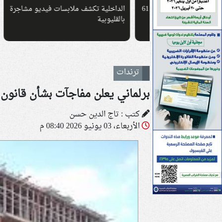
لماذا ارتدى محمد صلاح القميص رقم 61
الداخلية تكشف ملابسات فيديو مشاجرة
إيران
بالقليوبية
بشأن
ترندات
برلماني يعلن مفاجآت بشأن قانون 
كتب : تاج الدين حسن
الأربعاء، 03 يونيو 2026 08:40 م