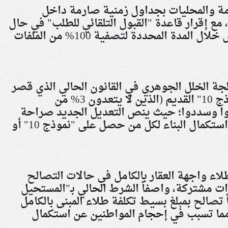
ة والمحليات بجداول زمنية صارمة داخل
، مع إقرار قاعدة "القبول التلقائي للطلب" في حال
تقاعس الجهات الإدارية عن الفحص خلال المدة المحددة لتصفية 100% من الملفات
جة الخلل الجوهري في القانون الحالي الذي قصر
ميزة صب السقف على حاملي "نموذج 10" القديم (الذين لا يتعدون 3% من
ى 97% ممن التزموا وسددوا؛ حيث ينص التعديل الجديد صراحة
على السماح الفوري بصب السقف واستكمال البناء لكل من حصل على "نموذج 10" أو
لاء واجهة العقار بالكامل في حالات التصالح
ت مشتركة، واصفاً الشرط الحالي بـ"المستحيل
 تصالح بمبلغ بسيط تكلفة طلاء المبنى بالكامل
ى 200 ألف جنيه، مما تسبب في إحجام المواطنين عن استكمال