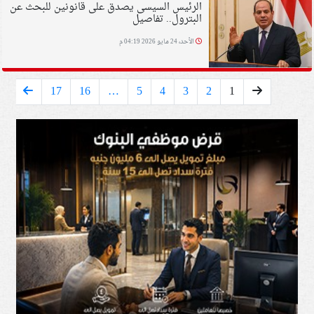
الرئيس السيسى يصدق على قانونين للبحث عن
البترول.. تفاصيل
الأحد، 24 مايو 2026 04:19 م
17
16
…
5
4
3
2
1