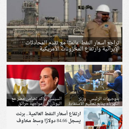
تراجع أسعار النفط عالميًا مع تقدم المحادثات
الإيرانية وارتفاع المخزونات الأمريكية
بتوجيهات الرئيس.. وزير
السيسي يؤكد تضامن مصر مع
الكهرباء يتابع تعظيم الاستفادة
اليونان في مواجهة حرائق
من العناصر النادرة
الغابات ويبحث تعزيز التعاون
ارتفاع أسعار النفط العالمية.. برنت
الثنائي
يسجل 84.66 دولارًا وسط مخاوف
على إمدادات الشرق الأوسط