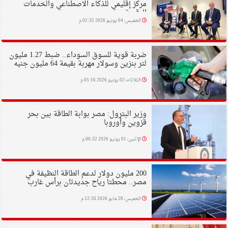
مركز إقليمي للذكاء الاصطناعي والخدمات
الرقمية
الخميس، 04 يونيو 2026 02:35 م
ضربة قوية للسوق السوداء.. ضبط 1.27 مليون
لتر بنزين وسولار مهربة بقيمة 64 مليون جنيه
الثلاثاء، 02 يونيو 2026 05:16 م
وزير البترول: مصر بوابة الطاقة بين بحر
قزوين وأوروبا
الإثنين، 01 يونيو 2026 06:32 م
200 مليون دولار لدعم الطاقة النظيفة في
مصر.. محطتا رياح جديدتان برأس غارب
الخميس، 28 مايو 2026 12:26 م