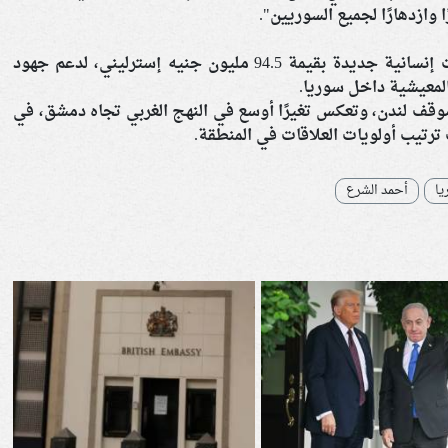
ا وازدهارًا لجميع السوريين".
وتزامن الإعلان مع تخصيص حزمة مساعدات إنسانية جديدة بقيمة 94.5 مليون جنيه إسترليني، لدعم جهود
المعيشية داخل سوريا.
ي موقف لندن، وتعكس تغيرًا أوسع في النهج الغربي تجاه دمشق، في
رتيب أولويات العلاقات في المنطقة.
يا
أحمد الشرع