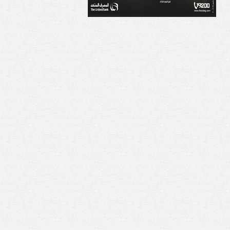
مقتل 17 عسكريًا يمنيًا في
رودري يختار برشلونة
وم حوثي بصواريخ
ويغلق الباب أمام ريال
يستية وطائرات مسيرة
مدريد