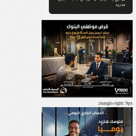
مدريد
margin-right: 9px;