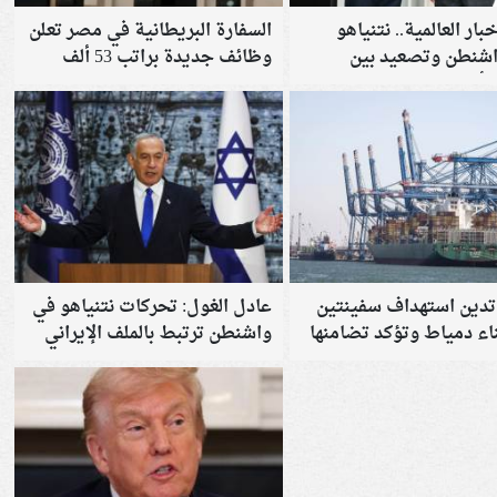
خبار العالمية.. نتنياهو
السفارة البريطانية في مصر تعلن
اشنطن وتصعيد بين
وظائف جديدة براتب 53 ألف
أوروبا
جنيه.. الشروط وآخر موعد
للتقديم
تدين استهداف سفينتين
عادل الغول: تحركات نتنياهو في
اء دمياط وتؤكد تضامنها
واشنطن ترتبط بالملف الإيراني
 مع مصر
وحساباته الداخلية