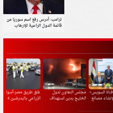
ترامب: أدرس رفع اسم سوريا من
قائمة الدول الراعية للإرهاب
السويس»
مجلس التعاون لدول
غلق طريق مصر-أسوان
ء مصانع
الخليج يدين استهداف
الزراعي بالبدرشين 4 أيام..
هج
اهزة
نجران
تعرف على التحويلات
بال
المرورية