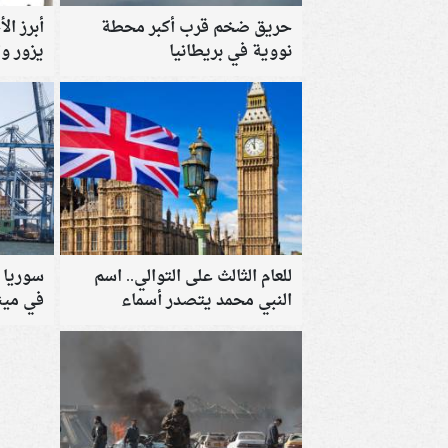
حريق ضخم قرب أكبر محطة
أبرز الأ
نووية في بريطانيا
يزور و
ترامب و
للعام الثالث على التوالي.. اسم
سوريا 
النبي محمد يتصدر أسماء
في مين
المواليد الذكور في إنجلترا وويلز
الكامل