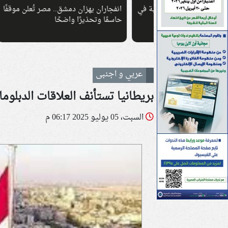
 لهجمات متتالية في
انفجاران يهزان دمشق.. مصر تُعلن موقفًا
تحت ا
حاسمًا وتحذيرًا واضحًا
جديد
عربي و اجنبى
بريطانيا تستأنف العلاقات الدبلوما
السبت، 05 يوليو 2025 06:17 م