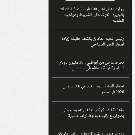
وزارة العمل تعلن 100 فرصة عمل للفتيات
بالجيزة.. تعرف على الشروط ومواعيد
التقديم
رئيس شعبة المخابز يكشف حقيقة زيادة
أسعار الخبز السياحي
تحرك عاجل من أبوظبي.. 30 مليون دولار
لمواجهة أزمة تتفاقم في السودان
أسعار الفضة اليوم الخميس 6 أغسطس
2026 في مصر
مقتل 17 عسكريًا يمنيًا في هجوم حوثي
بصواريخ باليستية وطائرات مسيرة
رودري يختار برشلونة ويغلق الباب أمام ريال