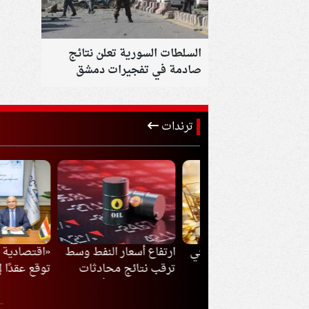
السلطات السورية تعلن نتائج
صادمة في تفجيرات دمشق
ترندات
رار أسعار الذهب في
ارتفاع أسعار النفط وسط
«اقتصادية قناة 
 اليوم الجمعة
ترقب نتائج محادثات
توقع عقدًا لإنشا
إيران وعُمان بشأن مضيق
ووحدات تخزين ج
هرمز
بالقنطرة غرب